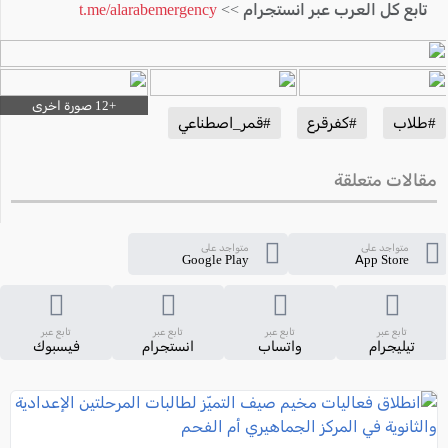
تابع كل العرب عبر انستجرام >>
t.me/alarabemergency
#طلاب
#كفرقرع
#قمر_اصطناعي
مقالات متعلقة
متواجد على
متواجد على
Google Play
App Store
تابع عبر
تابع عبر
تابع عبر
تابع عبر
تيليجرام
واتساب
انستجرام
فيسبوك