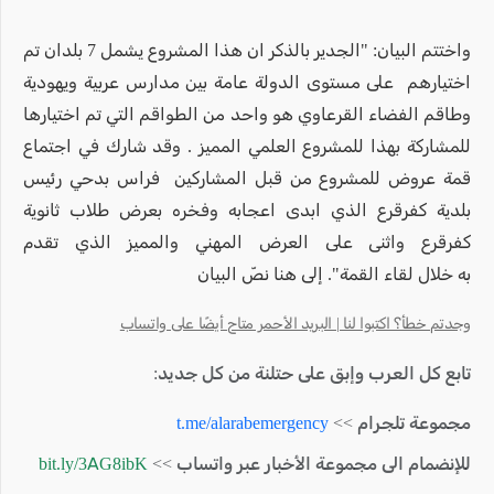
واختتم البيان: "الجدير بالذكر ان هذا المشروع يشمل 7 بلدان تم
اختيارهم على مستوى الدولة عامة بين مدارس عربية ويهودية
وطاقم الفضاء القرعاوي هو واحد من الطواقم التي تم اختيارها
للمشاركة بهذا للمشروع العلمي المميز . وقد شارك في اجتماع
قمة عروض للمشروع من قبل المشاركين فراس بدحي رئيس
بلدية كفرقرع الذي ابدى اعجابه وفخره بعرض طلاب ثانوية
كفرقرع واثنى على العرض المهني والمميز الذي تقدم
به خلال لقاء القمة". إلى هنا نصّ البيان
وجدتم خطأ؟ اكتبوا لنا | البريد الأحمر متاح أيضًا على واتساب
تابع كل العرب وإبق على حتلنة من كل جديد:
مجموعة تلجرام >>
t.me/alarabemergency
للإنضمام الى مجموعة الأخبار عبر واتساب >>
bit.ly/3AG8ibK