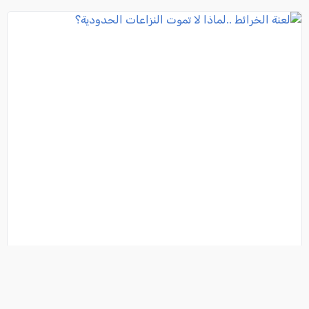
لعنة الخرائط ..لماذا لا تموت النزاعات الحدودية؟
فئة:
رأي حر
, سارة مرزوڨي- جزائرية, 2026-08-04 10:18:43