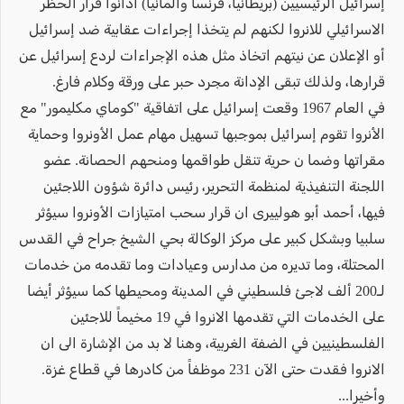
إسرائيل الرئيسيين (بريطانيا، فرنسا وألمانيا) أدانوا قرار الحظر
الاسرائيلي للانروا لكنهم لم يتخذا إجراءات عقابية ضد إسرائيل
أو الإعلان عن نيتهم اتخاذ مثل هذه الإجراءات لردع إسرائيل عن
قرارها، ولذلك تبقى الإدانة مجرد حبر على ورقة وكلام فارغ.
في العام 1967 وقعت إسرائيل على اتفاقية "كوماي مكليمور" مع
الأنروا تقوم إسرائيل بموجبها تسهيل مهام عمل الأونروا وحماية
مقراتها وضما ن حرية تنقل طواقمها ومنحهم الحصانة. عضو
اللجنة التنفيذية لمنظمة التحرير، رئيس دائرة شؤون اللاجئين
فيها، أحمد أبو هولييرى ان قرار سحب امتيازات الأونروا سيؤثر
سلبيا وبشكل كبير على مركز الوكالة بحي الشيخ جراح في القدس
المحتلة، وما تديره من مدارس وعيادات وما تقدمه من خدمات
لـ200 ألف لاجئ فلسطيني في المدينة ومحيطها كما سيؤثر أيضا
على الخدمات التي تقدمها الانروا في 19 مخيماً للاجئين
الفلسطينيين في الضفة الغربية، وهنا لا بد من الإشارة الى ان
الانروا فقدت حتى الآن 231 موظفاً من كادرها في قطاع غزة.
وأخيرا...