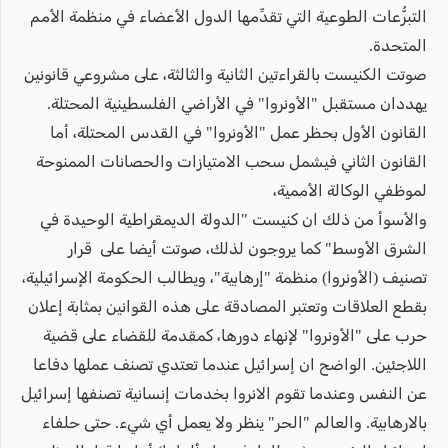
التبرُّعات الطوعية التي تقدِّمها الدول الأعضاء في منظمة الأمم
المتحدة.
صوتت الكنيست بالقراءتين الثانية والثالثة، على مشروعي قانونين
يهددان مستقبل "الأونروا" في الأراضي الفلسطينية المحتلة.
القانون الأول بحظر عمل "الأونروا" في القدس المحتلة، أما
القانون الثاني فيشمل سحب الامتيازات والحصانات الممنوحة
لموظفي الوكالة الأممية،
والأسوأ من ذلك ان كنيست "الدولة الديمقراطية الوحيدة في
الشرق الأوسط" كما يروجون لذلك، صوتت أيضا على قرار
تصنيف (الأونروا) منظمة "إرهابية"، ويطالب الحكومة الإسرائيلية،
بقطع العلاقات وتعتبر المصادقة على هذه القوانين بمثابة إعلان
حرب على "الأونروا" لإنهاء دورها، كمقدمة للقضاء على قضية
اللاجئين. الواضح ان إسرائيل عندما تعتدي تصنف عملها دفاعا
عن النفس وعندما تقوم الانروا بخدمات إنسانية تصنفها إسرائيل
بالارهابية. والعالم "الحر" ينظر ولا يعمل أي شيء. حتى حلفاء