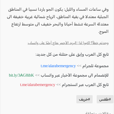
وفي ساعات المساء والليل: يكون الجو باردا نسبيا في المناطق
الجبلية معتدلا في بقية المناطق، الرياح شمالية غربية خفيفة الى
معتدلة السرعة تنشط أحيانا والبحر خفيف الى متوسط ارتفاع
الموج.
وجدتم خطأ؟ اكتبوا لنا | البريد الأحمر متاح أيضًا على واتساب
تابع كل العرب وإبق على حتلنة من كل جديد:
مجموعة تلجرام >>
t.me/alarabemergency
للإنضمام الى مجموعة الأخبار عبر واتساب >>
bit.ly/3AG8ibK
تابع كل العرب عبر انستجرام >>
t.me/alarabemergency
#طقس
#خريف
مقالات متعلقة