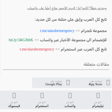
وجدتم خطأ؟ اكتبوا لنا | البريد الأحمر متاح أيضًا على واتساب
تابع كل العرب وإبق على حتلنة من كل جديد:
مجموعة تلجرام >>
t.me/alarabemergency
للإنضمام الى مجموعة الأخبار عبر واتساب >>
bit.ly/3AG8ibK
تابع كل العرب عبر انستجرام >>
t.me/alarabemergency
مقالات متعلقة
متواجد على
متواجد على
Google Play
App Store
تابع عبر
تابع عبر
تابع عبر
تابع عبر
تيليجرام
واتساب
انستجرام
فيسبوك