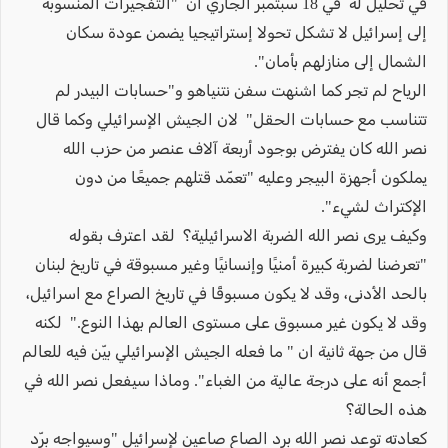
في تحليل له في 18 سبتمبر الجاري ان "التفجيرات المنسوبة
إلى إسرائيل لا تشكل تحولا إستراتيجيا يضمن عودة سكان
الشمال إلى منازلهم بأمان".
الرياح لم تجر كما اشنهت سفن نتنياهو و"حسابات البيدر لم
تتناسب مع حسابات الحقل" لان الجيش الإسرائيلي وكما قال
نصر الله كان يفترض بوجود أربعة آلاف عنصر من حزب الله
يملكون أجهزة البيجر وعليه "تعمّد قتلهم جميعًا من دون
الإكتراث لشيء".
وكيف يرى نصر الله الضربة الاسرائيلية؟ لقد اعترف بقوله
"تعرضنا لضربة كبيرة أمنيًا وإنسانيًا وغير مسبوقة في تاريخ لبنان
بالحد الأدنى، وقد لا يكون مسبوقًا في تاريخ الصراع مع اسرائيل،
وقد لا يكون غير مسبوق على مستوى العالم بهذا النوع." لكنه
قال من جهة ثانية ان " ما فعله الجيش الإسرائيلي بيّن فيه للعالم
أجمع أنه على درجة عالية من الغباء". وماذا سيفعل نصر الله في
هذه الحالة؟
كعادته توعد نصر الله برد الصاع صاعين لإسرائيل "وسيواجه برّد