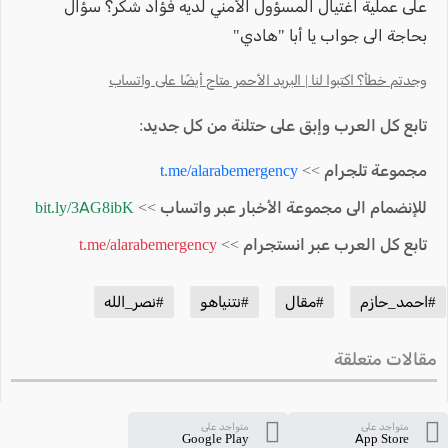
على عملية اغتيال المسؤول الأمني لديه فؤاد شكر؟ سؤال
بحاجة الى جواب يا أبا "هادي"
وجدتم خطأ؟ اكتبوا لنا | البريد الأحمر متاح أيضًا على واتساب
تابع كل العرب وإبق على حتلنة من كل جديد:
مجموعة تلجرام >>
t.me/alarabemergency
للإنضمام الى مجموعة الأخبار عبر واتساب >>
bit.ly/3AG8ibK
تابع كل العرب عبر انستجرام >>
t.me/alarabemergency
#احمد_حازم
#مقال
#نتنياهو
#نصر_الله
مقالات متعلقة
متواجد على
متواجد على
Google Play
App Store