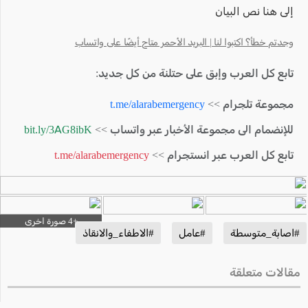
إلى هنا نص البيان
وجدتم خطأ؟ اكتبوا لنا | البريد الأحمر متاح أيضًا على واتساب
تابع كل العرب وإبق على حتلنة من كل جديد:
مجموعة تلجرام >>
t.me/alarabemergency
للإنضمام الى مجموعة الأخبار عبر واتساب >>
bit.ly/3AG8ibK
تابع كل العرب عبر انستجرام >>
t.me/alarabemergency
#اصابة_متوسطة
#عامل
#الاطفاء_والانقاذ
مقالات متعلقة