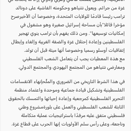
غزة من جرائم. ويعول نتنياهو وحكومته الفاشية على دونالد
ترامب رئيسا قادمًا للولايات المتحدة، وخصوصا أن الأخيرصرح
مؤخرا قائلا"بأن مساحة إسرائيل صغيرة وهو مشغول في
إمكانيات توسيعها". ومن ذلك يفهم بأن ترامب ينوي تهجير
الفلسطينين وإعادة إحتلال غزة والضفة الغربية وإلغاء وإبطال
إتفاقيات أوسلو رسميا وخصوصا أنها ميتة قبل أن تولد.
مع هذة المعطيات يجب أن يتعامل الشعب الفلسطيني
ومعارضي نتنياهو من المجتمع اليهودي والمجتمع الدولي.
في هذا الشرط التاريخي من الضروري والملِّحإنهاء الانقسامات
الفلسطينية وتشكيل قيادة جماعية وموحدة واعتماد منظمة
التحرير الفلسطينية كمرجعية وإعادة إحيائها والتمسك بالحقوق
الثابتة للشعب الفلسطيني والعمل على بلورةمشروع وطني
فلسطيني متفق عليه مرفدًا باستراتيجيات عملية متكاملة
وناجعة، وعلى رأس سلم الأولويات إنها الحرب على قطاع غزة.