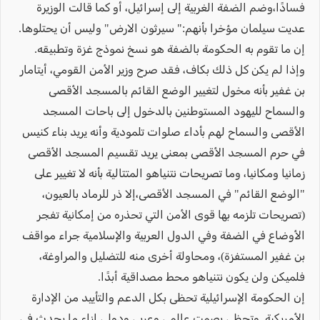
فسادًا،وضم الضفة الغربية إلى إسرائيل، أو كما قالت الوزيرة
عديت سيلمان مؤخرا بأنهم:" سيرثون الارض" وليس أن يحتلوها.
إن ما تقوم به الحكومة بالضفة هو نسخ نموذج غزة وتطبيقه.
وإذا لم يكن كل ذلك بكاف، فقد صرح وزير الأمن القومي، أيتامار
بن غفير بأنه مخول لتغيير الوضع القائم بالمسجد الأقصى
والسماح لليهود المستوطنين بالدخول إلى باحات المسجد
الأقصى والسماح لهم بأداء صلوات تلمودية وأنه يريد بناء كنيس
في حرم المسجد الأقصى بمعنى يريد تقسيم المسجد الأقصى
زمانيا ومكانيا، وما تصريحات نتنياهو المتتالية بأنه لا تغيير على
"الوضع القائم" في المسجد الأقصى،إلا ذر للرماد بالعيون،
(تصريحات تلزمه بها قوى الأمن التي تحذره من إمكانية تفجر
الأوضاع في الضفة وفي الدول العربية والإسلامية جراء مواقف
بن غفير المستفزة)، ومحاولة أخرى منه للتضليل والمراوغة،
فلميكن ولن يكون نتنياهو محط مصداقية أبدًا.
إن الحكومة الإسرائيلية تحظى بكل الدعم والتأييد من الإدارة
الأمريكية. وتحظى بصمت عالمي وعربي ودولي إزاء ما يحدث في