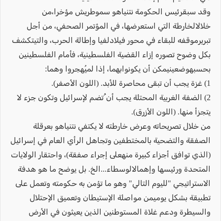
وقد سبقرئيس الحكومة نتنياهو سموطريش مؤخرا،من
خلالالخارطة التي استعرضها، في المؤتمر الصحفي، من أجل
تبريرموقفه للبقاء في محور فيلادلفيا وإطالة الحرب، والتيتكشف
بكل وضوح تصوره إزاء القضية الفلسطينية، فأمام الفلسطينين
بحسبهوضعينيمكن أن يكونوابهما، إذا لميُهجروا وهما:
1) غزة يجب أن تبقى محاصرة للأبد. (اللون الأصفر).
2) الضفة الغربية المحتلة يجب أن ُتضم لإسرائيل وتكون جزء لا
يتجزأ منها. (اللون الأزرق).
من خلال تصريحاته وعرض خارطته لا يكتفي نتنياهو بعرقلة
الصفقة والتضحية بالمختطفين وتجاهل الرأي العام في إسرائيل
(الذي توافق أجزاء كبيرة منهعلى إجراء صفقة)، واحتقار الولايات
المتحدة ورئيسها وإهمالالوسطاء...الخ. بل يوضح ما هو هدفة
الاستراتيجي "لليوم التالي" وهو ما تؤمن به حكومته وتعمل على
تطبيقة بشكل يوميمن مواصلة الإستيطان وتعميق الإحتلال
والسيطرة ودعم غلاة المستوطنين الذين يعيثون في الأرض