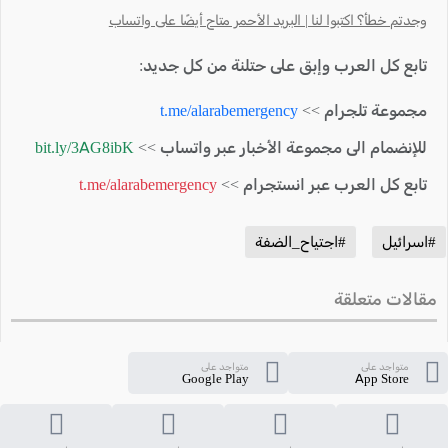
وجدتم خطأ؟ اكتبوا لنا | البريد الأحمر متاح أيضًا على واتساب
تابع كل العرب وإبق على حتلنة من كل جديد:
مجموعة تلجرام >>
t.me/alarabemergency
للإنضمام الى مجموعة الأخبار عبر واتساب >>
bit.ly/3AG8ibK
تابع كل العرب عبر انستجرام >>
t.me/alarabemergency
#اسرائيل
#اجتياح_الضفة
مقالات متعلقة
متواجد على
متواجد على
Google Play
App Store