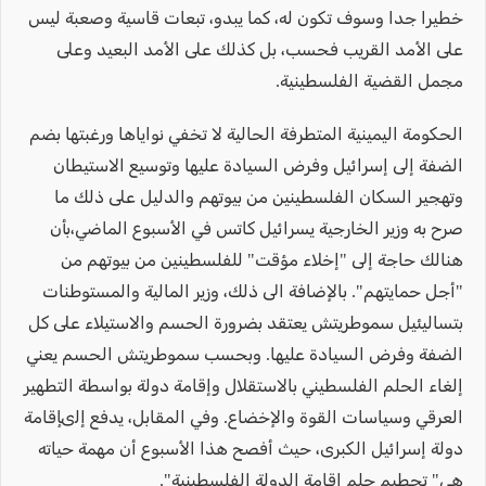
خطيرا جدا وسوف تكون له، كما يبدو، تبعات قاسية وصعبة ليس
على الأمد القريب فحسب، بل كذلك على الأمد البعيد وعلى
مجمل القضية الفلسطينية.
الحكومة اليمينية المتطرفة الحالية لا تخفي نواياها ورغبتها بضم
الضفة إلى إسرائيل وفرض السيادة عليها وتوسيع الاستيطان
وتهجير السكان الفلسطينين من بيوتهم والدليل على ذلك ما
صرح به وزير الخارجية يسرائيل كاتس في الأسبوع الماضي،بأن
هنالك حاجة إلى "إخلاء مؤقت" للفلسطينين من بيوتهم من
"أجل حمايتهم". بالإضافة الى ذلك، وزير المالية والمستوطنات
بتساليئيل سموطريتش يعتقد بضرورة الحسم والاستيلاء على كل
الضفة وفرض السيادة عليها. وبحسب سموطريتش الحسم يعني
إلغاء الحلم الفلسطيني بالاستقلال وإقامة دولة بواسطة التطهير
العرقي وسياسات القوة والإخضاع. وفي المقابل، يدفع إلىإقامة
دولة إسرائيل الكبرى، حيث أفصح هذا الأسبوع أن مهمة حياته
هي" تحطيم حلم إقامة الدولة الفلسطينية".