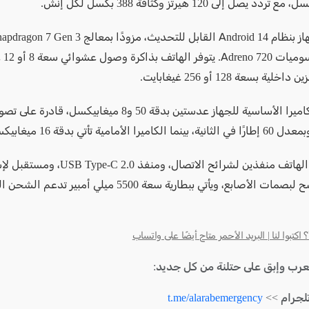
يعمل الجهاز بنظام Android 14 القابل للتحديث، مزودً
ومعالج 
ية بسعة 128 أو 256 غيغابايت.
تتضمن الكاميرا الأساسية للجهاز عدستين بدقة 50 و8 ميغابيكسل
كما يدعم الهاتف منفذين لشرائح الاتصال، ومنف
كتبوا لنا | البريد الأحمر متاح أيضًا على واتساب
لعرب وإبق على حتلنة من كل جديد:
لجرام >>
t.me/alarabemergency