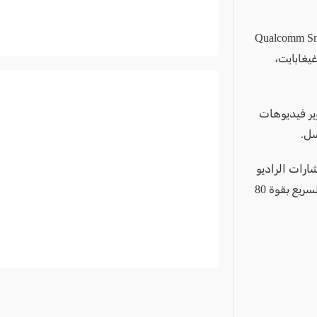
ا بمعالج Qualcomm Snapdragon 7 Gen 3
رسوميات Adreno 720. يتوفر الهاتف بذاكرة وصول عشوائي سعة 8 أو 12 غيغابايت،
، قادرة على تصوير فيديوهات
ذ USB Type-C 2.0، ومستقبل لإشارات الراديو
FM، وماسح لبصمات الأصابع، ويأتي ببطارية سعة 5500 ميلي أمبير تدعم الشحن السريع بقوة 80