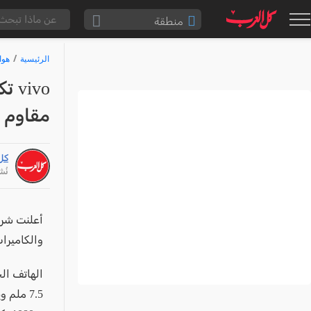
منطقة
الناصرة والقضاء
الرئيسية
هوا
القدس والقضاء
المثلث الشمالي
مقاوم 
وادي عارة
سخنين والمنطقة
كل
حيفا والمنطقة
نُشر: /24
شفاعمرو والقضاء
الضفة الغربية
والكاميرا
قطاع غزة
النقب
قرى المرج