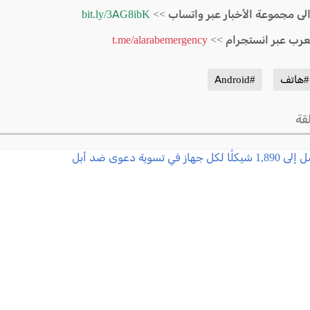
الى مجموعة الأخبار عبر واتساب >>
bit.ly/3AG8ibK
لعرب عبر انستجرام >>
t.me/alarabemergency
#هاتف
#Android
قة