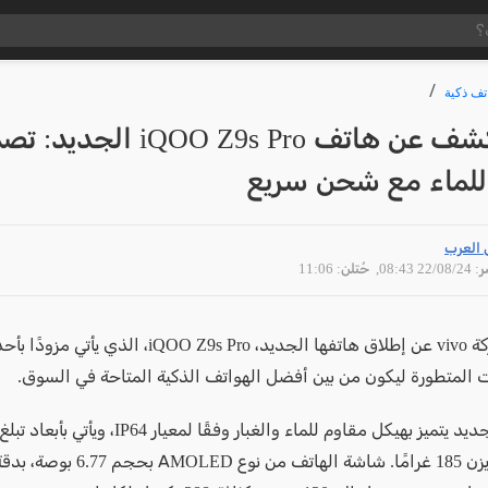
تف ذكية
vivo تكشف عن هاتف iQOO Z9s Pro الج
للماء مع شحن سريع
 العرب
22/08 08:43
, حُتلن: 11:06
أعلنت شركة vivo عن إطلاق هاتفها الجديد، iQOO Z9s Pro، 
ت المتطورة ليكون من بين أفضل الهواتف الذكية المتاحة في السوق.