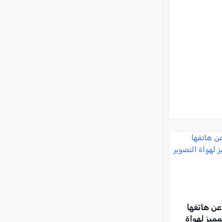
لن عن هاتفها
مميز لهواة