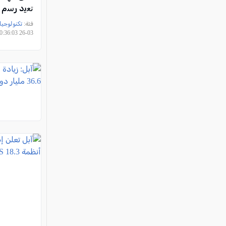
ﺗﻌﯾد رﺳم 
اﻟﻣﻧﺎﻓﺳﺔ ا
فئة:
تكنولوجيا
03-26 10:36:03