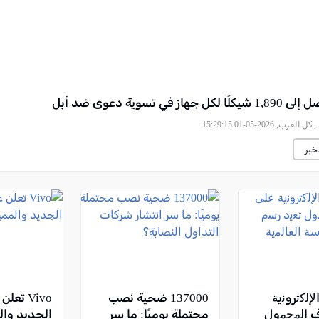
هاز في تسوية دعوى ضد أبل
, كل العرب, 2026-05-01 15:29:15
خبر
ﻹﻟﻛﺗروﻧﯾﺔ
137000 ضحية نصب
Vivo تع
ف اﻟﻣﺣﻣول
محتملة يوميًا: ما سر
الجديد وال