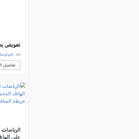
تعويض يصل إلى 1,890 شيكلًا لكل ج
فئة:
تكنولوجيا
تفاصيل ال
اﻟرﯾﺎﺿﺎت ا
ﻋﻠﻰ اﻟﮭﺎﺗ