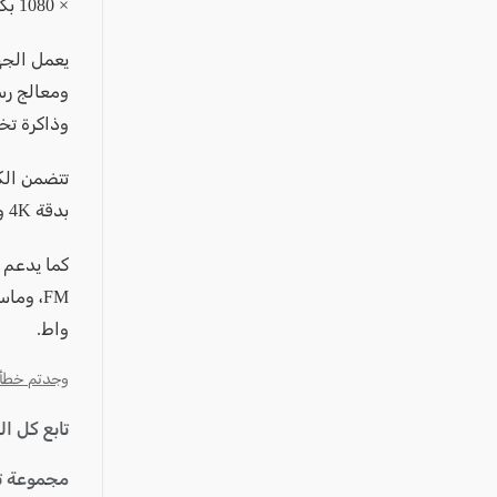
عكا والمنطقة
× 1080 بكسل، مع تردد يصل إلى 120 هيرتز وكثافة 388 بكسل لكل إنش.
كفرياسيف والقضاء
مدن الساحل
الجليل الاعلى
وذاكرة تخزين داخل
المغار والقضاء
الشاغور
بدقة 4K وبمعدل 60 إطارًا في الثانية، بينما الكاميرا الأمامية تأتي بدقة 16 ميغابيكسل.
الرامة والمنطقة
المثلث الجنوبي
منطقة الجولان
واط.
وجدتم خطأ؟ ا
تابع كل ا
مجموعة ت