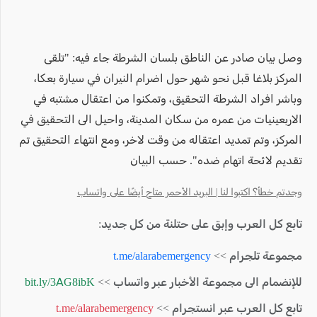
وصل بيان صادر عن الناطق بلسان الشرطة جاء فيه: "تلقى
المركز بلاغا قبل نحو شهر حول اضرام النيران في سيارة بعكا،
وباشر افراد الشرطة التحقيق، وتمكنوا من اعتقال مشتبه في
الاربعينيات من عمره من سكان المدينة، واحيل الى التحقيق في
المركز، وتم تمديد اعتقاله من وقت لاخر، ومع انتهاء التحقيق تم
تقديم لائحة اتهام ضده". حسب البيان
وجدتم خطأ؟ اكتبوا لنا | البريد الأحمر متاح أيضًا على واتساب
تابع كل العرب وإبق على حتلنة من كل جديد:
مجموعة تلجرام >>
t.me/alarabemergency
للإنضمام الى مجموعة الأخبار عبر واتساب >>
bit.ly/3AG8ibK
تابع كل العرب عبر انستجرام >>
t.me/alarabemergency