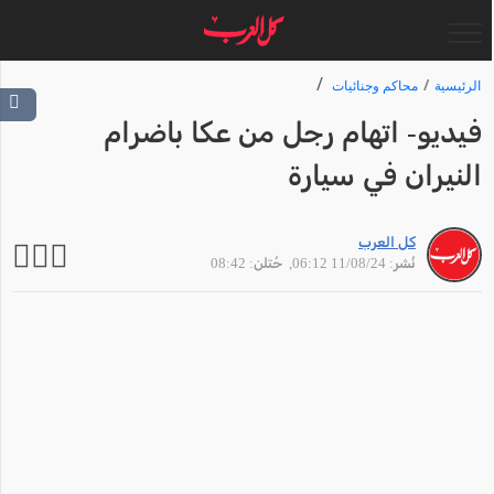
الرئيسية
محاكم وجنائيات
فيديو- اتهام رجل من عكا باضرام
النيران في سيارة
كل العرب
نُشر: 11/08/24 06:12
, حُتلن: 08:42