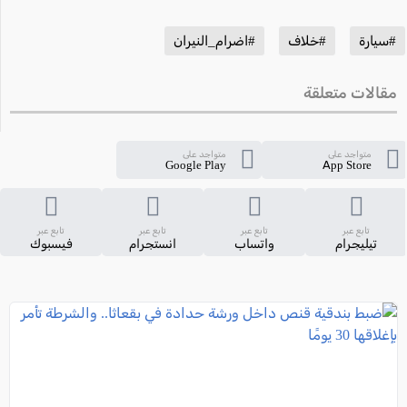
#سيارة
#خلاف
#اضرام_النيران
مقالات متعلقة
متواجد على
متواجد على
Google Play
App Store
تابع عبر
تابع عبر
تابع عبر
تابع عبر
تيليجرام
واتساب
انستجرام
فيسبوك