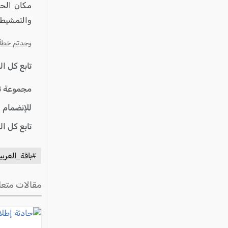
مكان الحا
والتمشيط و
وجدتم خطأ؟ ا
تابع كل ا
مجموعة ت
للإنضمام 
تابع كل ا
#باقة_الغربي
مقالات متعل