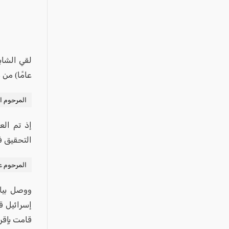
عكا والمنطقة
كفرياسيف والقضاء
مدن الساحل
الجليل الاعلى
المغار والقضاء
عامًا) من 
الشاغور
المرحوم ا
الرامة والمنطقة
إذ تم الع
المثلث الجنوبي
التحقيق ف
منطقة الجولان
المرحوم عب
ووصل بيان
إسرائيل قب
قامت بإقر