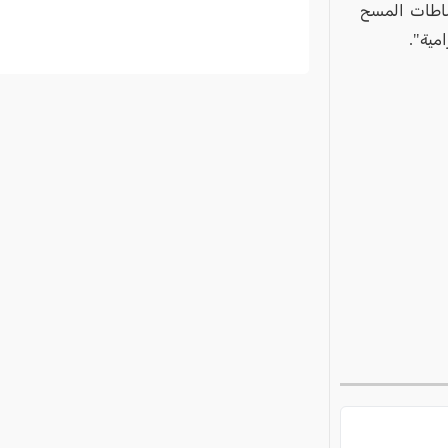
شاطات المسح
مية".