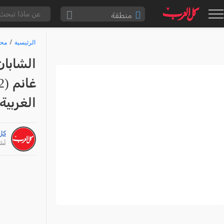
منطقة
الناصرة والقضاء
الرئيسية
محا
القدس والقضاء
المثلث الشمالي
وادي عارة
الغربية 
سخنين والمنطقة
حيفا والمنطقة
كل
شفاعمرو والقضاء
نُشر: /24
الضفة الغربية
قطاع غزة
النقب
قرى المرج