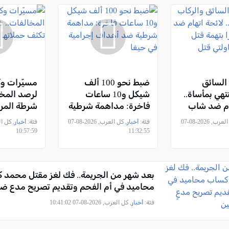
السائق
ضبط نحو 100 ألف
مسيّرات وك
تهي بمأساة..
شيكل و10 ساعات
لرصد المخا
ام ضد شاب
فاخرة: مداهمة شرطية
شرطة المر
تهمة قتل
ضد أهداف إجرامية في
حملاتها عل
, كل العرب, 2026-08-07
فئة:
أخبار
, كل العرب, 2026-08-07
فئة:
أخبار
اولتي قتل
حيفا
10:57:59
11:32:55
بعد شهر من الجريمة.. فك لغز مقتل محمد 
محاميد في أم الفحم وتقديم تصريح مدعٍ ضد 3 مشتبه
فئة:
أخبار
, كل العرب, 2026-08-07 10:41:02