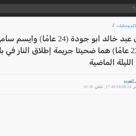
كم وجنائيات
الشابان عبد خالد ابو جودة (24 عامًا) وايسم س
غانم (22 عامًا) هما ضحيتا جريمة إطلاق النار في ب
الليلة الماضية
 العرب
04/08 17:49
, حُتلن: 16:38