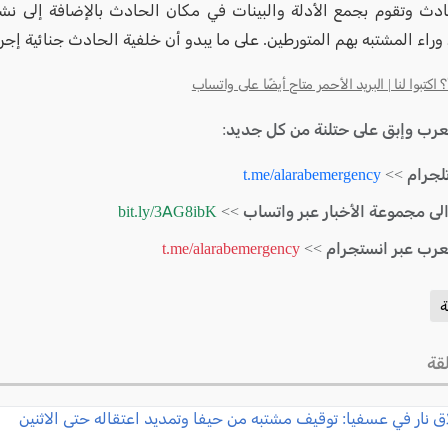
دث وتقوم بجمع الأدلة والبينات في مكان الحادث بالإضافة إلى ن
راء المشتبه بهم المتورطين. على ما يبدو أن خلفية الحادث جنائية إجرا
كتبوا لنا | البريد الأحمر متاح أيضًا على واتساب
لعرب وإبق على حتلنة من كل جديد:
لجرام >>
t.me/alarabemergency
الى مجموعة الأخبار عبر واتساب >>
bit.ly/3AG8ibK
لعرب عبر انستجرام >>
t.me/alarabemergency
ة
قة