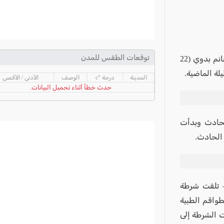
توقعات الطقس للمدن
لقي الشابان عبد خالد ابو جودة (24 عامًا) وهو من سكان باقة، وايسم سامي غانم بدوي (22
لة الماضية.
المدينة
درجة °c
الوصف
الأدنى / الأقصى
حدث خطأ أثناء تحميل البيانات.
لحادث وبدأت
الحادث.
– تلقت شرطة
طواقم الطبية
ت الشرطة إلى