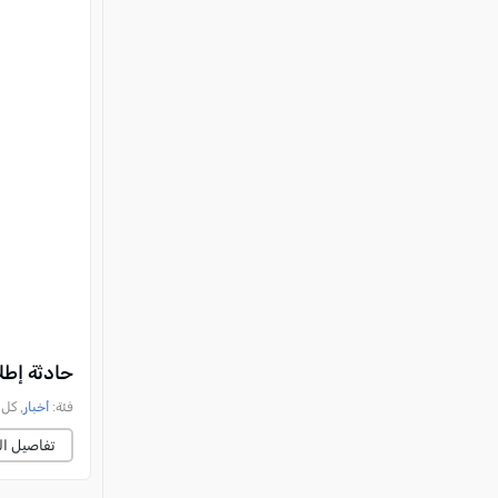
حادثة إطل
فئة:
أخبار
, كل العرب, 
تفاصيل ال