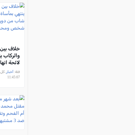
خلاف بين 
والركاب ين
لائحة اته
من دورا ب
فئة:
أخبار
شخص ومح
11:45:07