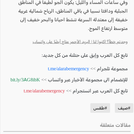
وفي ساعات المساء والليل: يكون الجو لطيفا في المناطق
الجبلية ودافئا نسبيا في باقي المناطق، الرياح شمالية غربية
خفيفة إلى معتدلة السرعة تنشط احيانا والبحر خفيف إلى
متوسط ارتفاع الموج.
وجدتم خطأ؟ اكتبوا لنا | البريد الأحمر متاح أيضًا على واتساب
تابع كل العرب وإبق على حتلنة من كل جديد:
مجموعة تلجرام >>
t.me/alarabemergency
للإنضمام الى مجموعة الأخبار عبر واتساب >>
bit.ly/3AG8ibK
تابع كل العرب عبر انستجرام >>
t.me/alarabemergency
#صيف
#طقس
مقالات متعلقة