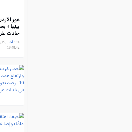
بينها
حادث طرق
واشتعال ال
فئة:
أخبار
18:48:42