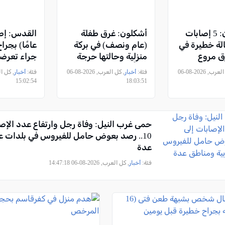
غور الأردن: 5 إصابات
أشكلون: غرق طفلة
 3 بحالة خطيرة في
(عام ونصف) في بركة
عامًا) بجرا
 مروع
منزلية وحالتها حرجة
جراء تعرضه
نيران بمركبة
جداً
عنف
, كل العرب, 2026-08-06
فئة:
أخبار
, كل العرب, 2026-08-06
فئة:
أخبار
15:02:54
18:03:51
حمى غرب النيل: وفاة رجل وارتفاع عدد الإصا
10.. رصد بعوض حامل للفيروس في بلدات ع
عدة
فئة:
أخبار
, كل العرب, 2026-08-06 14:47:18