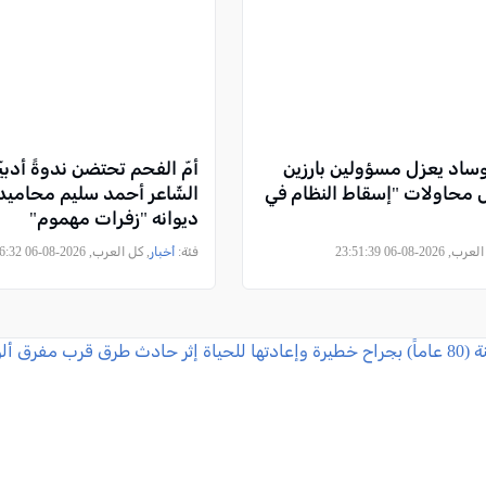
ساد يعزل مسؤولين بارزين
أمّ الفحم تحتضن ندوةً أدبيّة
محاولات "إسقاط النظام في
الشّاعر أحمد سليم محاميد
ديوانه "زفرات مهموم"
2026-08-06 23:51:39
فئة:
أخبار
, كل العرب, 2026-08-06 21:56:32