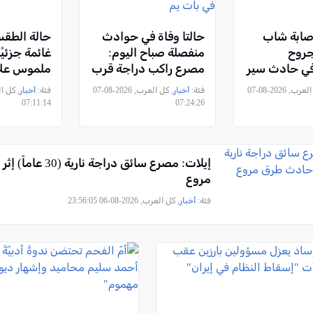
صابة شاب
حالتا وفاة في حوادث
حالة الطقس
جروح
منفصلة صباح اليوم:
غائمة جزئي
ي حادث سير
مصرع راكب دراجة قرب
ملموس عل
عناتا
بيت شيمش وانتشال
الحرارة
, كل العرب, 2026-08-07
فئة:
أخبار
, كل العرب, 2026-08-07
فئة:
أخبار
شاب غرقًا من شاطئ
07:11:14
07:24:26
في بات يم
إيلات: مصرع سائق دراجة ن
مروع
فئة:
أخبار
, كل العرب, 2026-08-06 23:56:05