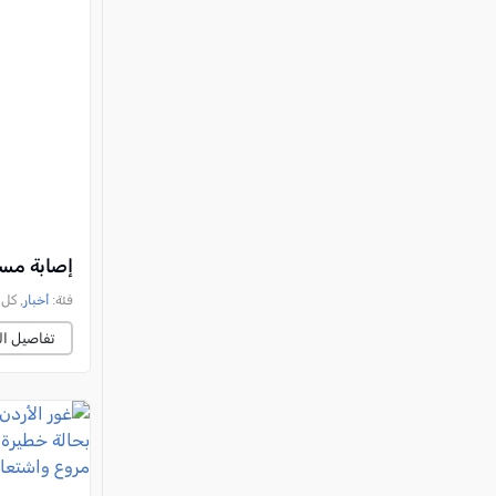
إصابة مسنة (80 عاماً) بجراح خطيرة وإعادتها للحياة إثر ح
فئة:
أخبار
, كل العرب, 
تفاصيل ال