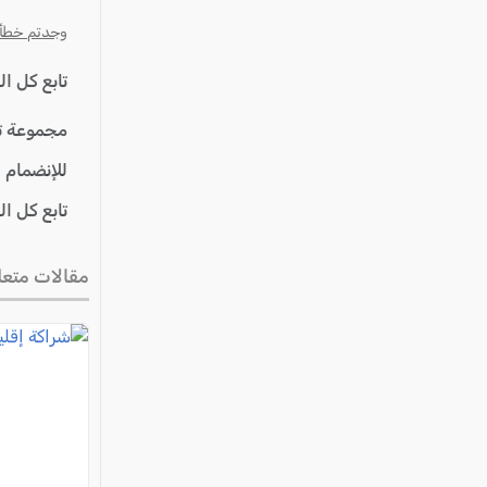
عكا والمنطقة
وجدتم خطأ؟ ا
كفرياسيف والقضاء
مدن الساحل
تابع كل ا
الجليل الاعلى
مجموعة ت
المغار والقضاء
للإنضمام 
الشاغور
تابع كل ا
الرامة والمنطقة
المثلث الجنوبي
مقالات متعل
منطقة الجولان