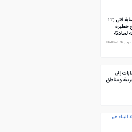
القدس: إصابة فتى (17
ح خطيرة
 لحادثة
, كل العرب, 2026-08-06
بات إلى
ربية ومناطق