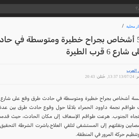
ار محلية
إصابة 5 أشخاص بجراح خطيرة ومتوسطة في حا
ع 6 قرب الطيرة
 العرب
13/07 13:37
, حُتلن: 20:43
ت طواقم نجمة داوود الحمراء بلاغًا حول وقوع حادث طرق بين عدة
ع 6 باتجاه الجنوب. هرعت طواقم الإسعاف إلى مكان الحادث، حيث قد
لمصابين ونقلتهم إلى المستشفى لتلقي العلاج.باشرت الشرطة التحقي
تنظيم حركة المرور في المنطقة.