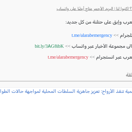
كتبوا لنا | البريد الأحمر متاح أيضًا على واتساب
لعرب وإبق على حتلنة من كل جديد:
لجرام >>
t.me/alarabemergency
الى مجموعة الأخبار عبر واتساب >>
bit.ly/3AG8ibK
لعرب عبر انستجرام >>
t.me/alarabemergency
قة