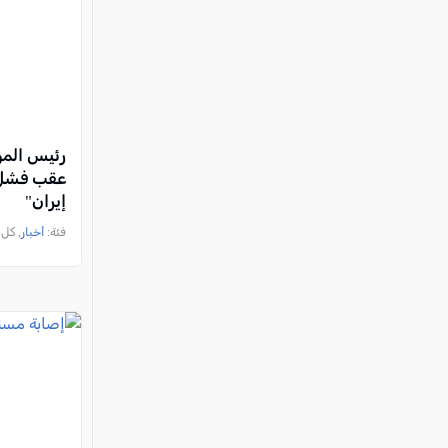
رئيس المو
عقب فشل 
إيران"
فئة:
أخبار
, كل العرب, 