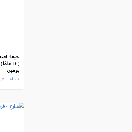
حيفا: اع
(16 عام
يومين
فئة:
أخبار
, كل العرب, 