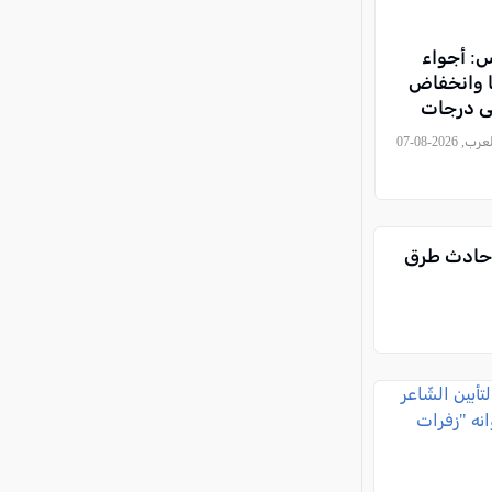
: أجواء
ًا وانخفاض
ى درجات
, كل العرب, 2026-08-07
ارية (30 عاماً) إثر حادث طرق