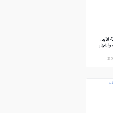
ً لتأبين
 وإشهار