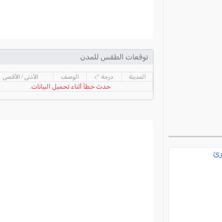
توقعات الطقس للمدن
المدينة
درجة °c
الوصف
الأدنى / الأقصى
حدث خطأ أثناء تحميل البيانات.