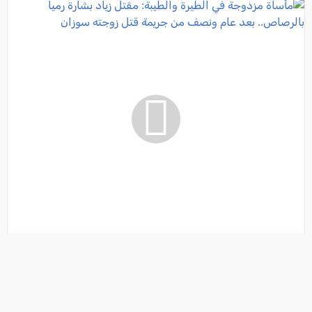
مأساة مزدوجة في الطيرة والطيبة: مقتل زياد بشارة رمياً
بالرصاص.. بعد عام ونصف من جريمة قتل زوجته سوزان
فئة:
أخبار
, كل العرب, 2026-08-05 21:24:58