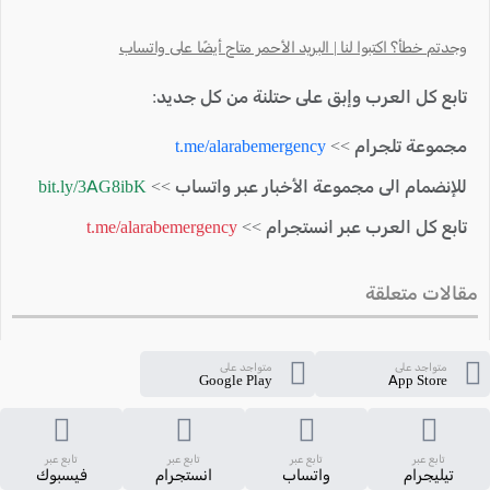
وجدتم خطأ؟ اكتبوا لنا | البريد الأحمر متاح أيضًا على واتساب
تابع كل العرب وإبق على حتلنة من كل جديد:
مجموعة تلجرام >>
t.me/alarabemergency
للإنضمام الى مجموعة الأخبار عبر واتساب >>
bit.ly/3AG8ibK
تابع كل العرب عبر انستجرام >>
t.me/alarabemergency
مقالات متعلقة
متواجد على
متواجد على
Google Play
App Store
تابع عبر
تابع عبر
تابع عبر
تابع عبر
تيليجرام
واتساب
انستجرام
فيسبوك