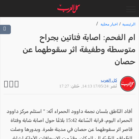
الرئيسية
اخبار محلية
ام الفحم: اصابة فتاتين بجراح
متوسطة وطفيفة اثر سقوطهما عن
حصان
كل العرب
نُشر: 17/05/24 14:13
, حُتلن: 17:27
أفاد النّاطق بلسان نجمة داوود الحمراء أنّه: " استلم مركز داوود
الحمراء اليوم، قرابة السّاعة 15:42 بلاغًا حول اصابة شابة وفتاة
قاصر اثر سقوطهما عن حصان في مدينة طمرة. وبدورها وصلت
الطّواقم الطّبيّة إلى المكان، وقدّمت الاسعافات الأوليّة لشابة