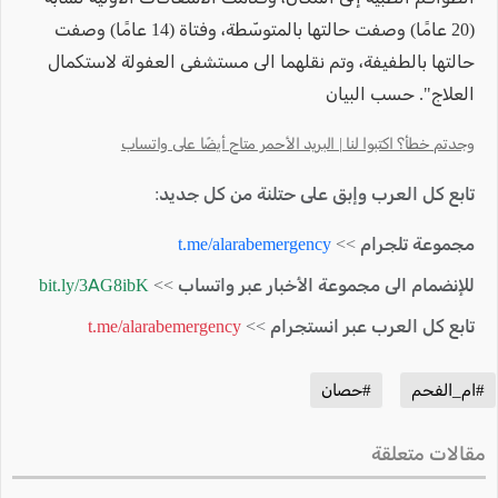
(20 عامًا) وصفت حالتها بالمتوسّطة، وفتاة (14 عامًا) وصفت
حالتها بالطفيفة، وتم نقلهما الى مستشفى العفولة لاستكمال
العلاج". حسب البيان
وجدتم خطأ؟ اكتبوا لنا | البريد الأحمر متاح أيضًا على واتساب
تابع كل العرب وإبق على حتلنة من كل جديد:
مجموعة تلجرام >>
t.me/alarabemergency
للإنضمام الى مجموعة الأخبار عبر واتساب >>
bit.ly/3AG8ibK
تابع كل العرب عبر انستجرام >>
t.me/alarabemergency
#ام_الفحم
#حصان
مقالات متعلقة