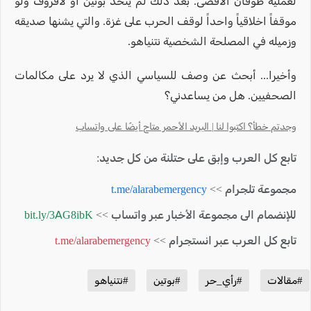
لعملية طوفان الأقصى. بعد ذلك لم يتخذ بوتين او لافروف ولو
موقفاً اخلاقياً واحداً لوقف الحرب على غزة. والتي يشنها صديقه
وزميله في المصلحة الشخصية نتنياهو.
وأخيرا... أبحث عن وصف للسياسي الذي لا يرد على مكالمات
الصحفيين. هل من يساعدني؟
وجدتم خطأ؟ اكتبوا لنا | البريد الأحمر متاح أيضًا على واتساب
تابع كل العرب وإبق على حتلنة من كل جديد:
مجموعة تلجرام >>
t.me/alarabemergency
للإنضمام الى مجموعة الأخبار عبر واتساب >>
bit.ly/3AG8ibK
تابع كل العرب عبر انستجرام >>
t.me/alarabemergency
#مقالات
#رأي_حر
#بوتين
#نتنياهو