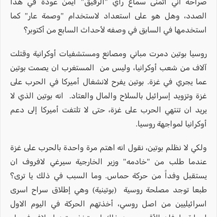
صراحة اني أتمنى سماع راي "الرفيق" ايمن عودة في هذا
الصدد، وهل هو على استعداد لاستخدام "وصمة عار" كما
استخدمها في السابق في وصفه لأحداث السابع من أكتوبر؟
روسيا بوتين دمرت مباني ومصانع ومستشفيات أوكرانية وقتلت
آلاف من شعب أوكرانيا، وليس من المستغرب ان يصمت بوتين
عما يجري في غزة. بوتين يفرح لانشغال أميركا في الحرب على
غزة وتزويد إسرائيل بالسلاح والمال والعتاد. انه بوتين الذي لا
يريد ان تنتهي الحرب على غزة، حتى لا تلتفت أميركا إلى دعم
أوكرانيا لمواجهة روسيا.
ولكي لا نظلم بوتين، نقول انه اهتم مرة واحدة بالحرب على غزة
عندما طلب من "خادمه" وزير الخارجية سيرغي لافروف ان
يستقبل وفداً من حركة حماس. وما السبب في ذلك يا ترى؟
طبعا توجد مصلحة روسية (بوتينية) وهي إطلاق سراح اسرى
اسرائيليين من اصل روسي، أخذتهم الحركة في اليوم الاول