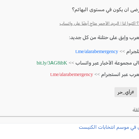
رضى ان يكون في مستوى البهائم؟
كتبوا لنا | البريد الأحمر متاح أيضًا على واتساب
لعرب وإبق على حتلنة من كل جديد:
لجرام >>
t.me/alarabemergency
الى مجموعة الأخبار عبر واتساب >>
bit.ly/3AG8ibK
لعرب عبر انستجرام >>
t.me/alarabemergency
#رأي_حر
قة