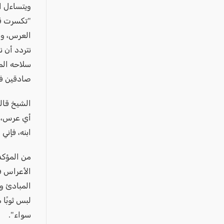
ويتساءل ا
"تكسرت قلو
العرس، ونس
نتردد أن ن
سلاحه الم
صادقين في
الشيخ قال
أي عرس، و
ابنه، فإني
من المؤكد
الأعراس في
المبادئ وا
لبس ثوبًا 
سواء".