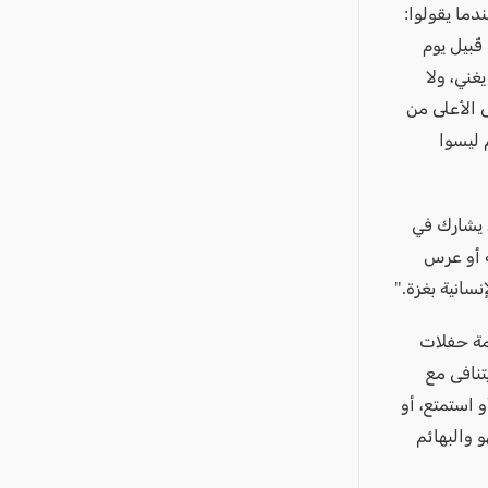
ما يقولوا:
قُبيل يوم
غني، ولا
ى الأعلى من
 ليسوا
ن يشارك في
ه أو عرس
نسانية بغزة."
مة حفلات
يتنافى مع
و استمتع، أو
و والبهائم