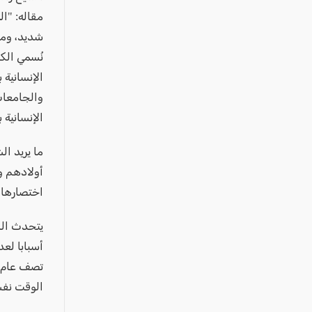
عكا والمنطقة
مقاله: "ال
كفرياسيف والقضاء
شديد، وما 
مدن الساحل
نُسمي الكا
الجليل الاعلى
الإنسانية 
والجامعات
المغار والقضاء
الإنسانية ب
الشاغور
الرامة والمنطقة
ما يريد ا
أولادهم وب
المثلث الجنوبي
اختصارها 
منطقة الجولان
يتحدث الش
أسبابا لع
تصف عام. و
الوقت نفس