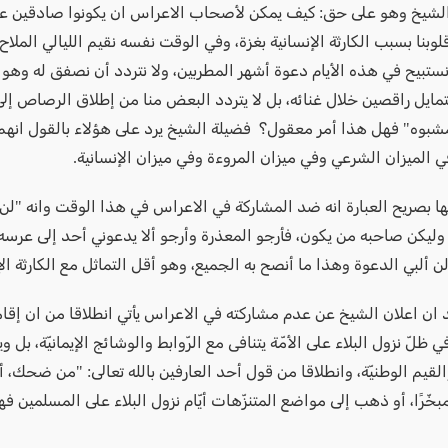
لشيخ وهو على حق: كيف يمكن لأصحاب الاعراس ان يكونوا صادقين عند
بنا بسبب الكارثة الإنسانية بغزة، وفي الوقت نفسه نقيم الليالي الملاح 
تبيح في هذه الأيام دعوة أشهر المطربين، ولا نتردد أن نصفق له وهو ي
تمايل راقصين خلال غنائه، بل لا يتردد البعض منا من إطلاق الرصاص إل
شبوه" فهل هذا أمر معقول؟ فضيلة الشيخ يرد على هؤلاء بالقول انهم
 الميزان الشرعي وفي ميزان المروءة وفي ميزان الإنسانية.
ها بصريح العبارة انه ضد المشاركة في الاعراس في هذا الوقت وانه "ل
ليكن صاحبه من يكون، فأرجو المعذرة وأرجو ألا يدعوني أحد إلى عرس
 لن ألبي الدعوة وهذا ما أنصح به الجميع، وهو أقل التماثل مع الكارثة الإ
 ان اعلان الشيخ عن عدم مشاركته في الاعراس يأتي انطلاقا من ان إقا
 ظلّ نزول البلاء على الأمّة يتنافى مع الرّوابط والوشائج الإيمانيّة، بل و
لقيم الوطنيّة، وانطلاقا من قول أحد العارفين بالله تعالى: "من ضحك، أ
مبخّرًا، أو ذهب إلى مواضع المتنزّهات أيّام نزول البلاء على المسلمين فه