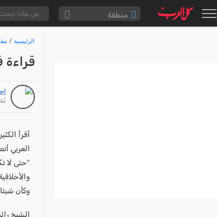
منطقة
الناصرة والقضاء
الرئيسية
مقا
القدس والقضاء
قراءة ف
المثلث الشمالي
وادي عارة
اح
سخنين والمنطقة
نُشر: /24
حيفا والمنطقة
شفاعمرو والقضاء
أقرأ الكثي
العربي أتص
الضفة الغربية
"حتى لا تك
قطاع غزة
والأخلاقية
النقب
وكأن شيئا
قرى المرج
الشيخ رائ