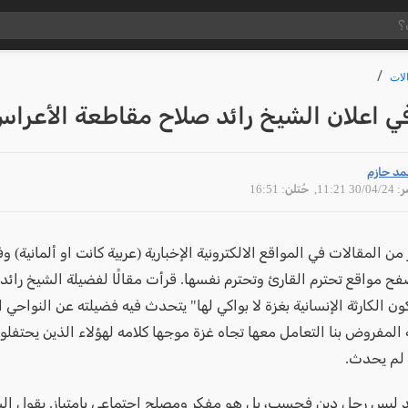
لات
ي اعلان الشيخ رائد صلاح مقاطعة الأعرا
مد حازم
30/04 11:21
, حُتلن: 16:51
ر من المقالات في المواقع الالكترونية الإخبارية (عربية كانت او ألمانية) 
فح مواقع تحترم القارئ وتحترم نفسها. قرأت مقالًا لفضيلة الشيخ رائد
ون الكارثة الإنسانية بغزة لا بواكي لها" يتحدث فيه فضيلته عن النواحي ا
 المفروض بنا التعامل معها تجاه غزة موجها كلامه لهؤلاء الذين يحتفلو
 لم يحدث.
د ليس رجل دين فحسب، بل هو مفكر ومصلح اجتماعي بامتياز. يقول ال