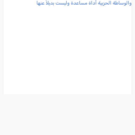
د. غزال أبو ريا: القيادات الحزبية مطالبة بقيادة الحوار
بنفسها… والوساطة الحزبية أداة مساعدة وليست بديلاً
عنها
فئة:
أخبار
, غزال أبو ريا, 2026-08-02 22:07:48