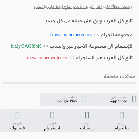
وجدتم خطأ؟ اكتبوا لنا | البريد الأحمر متاح أيضًا على واتساب
تابع كل العرب وإبق على حتلنة من كل جديد:
مجموعة تلجرام >>
t.me/alarabemergency
للإنضمام الى مجموعة الأخبار عبر واتساب >>
bit.ly/3AG8ibK
تابع كل العرب عبر انستجرام >>
t.me/alarabemergency
مقالات متعلقة
متواجد على
متواجد على
Google Play
App Store
تابع عبر
تابع عبر
تابع عبر
تابع عبر
تيليجرام
واتساب
انستجرام
فيسبوك