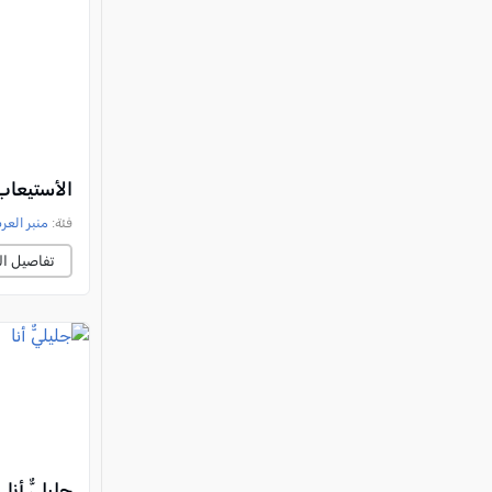
الأستيعاب
فئة:
منبر العر
تفاصيل ال
جليليٌّ أنا