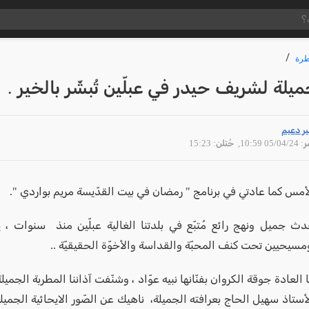
رة
ميلة لشريف حيدر في عبلّين تُبشّر بالخير .
ر دعيم
05/04 10:59
, حُتلن: 15:23
أمس كما عادتي في برنامج " رمضان في بيت القدّيسة مريم بواردي ".
جميل ونهج رائع مُتبّع في بلدتنا الغالية عبلّين منذ سنوات ، يج
سيحيين تحت كنف المحبّة والقداسة والأخوّة الحقيقيّة ..
العادة جوقة الكروان بفنّانها نبيه عوّاد ، وشنّفت آذاننا المطربة الجميلة
أستاذ سهيل الحاج بعرافته الجميلة، ناهيك عن الصّور الايحائية الجميل