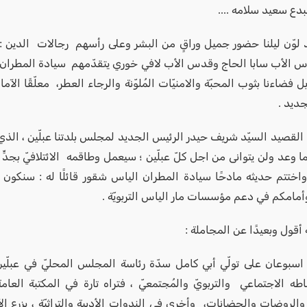
مبدع سعيد سلامه ....
وّن ليلنا حضور جميل وراقٍ من البشر وعلى رأسهم رجالات الدين 
 الأب سابا الحاج وقدس الأب لافي خوري يتقدّمهم سيادة المطران 
فضاءنا بثوب المحبّة والامنيّات المُلوّنة والرجاء العطر، معلّقًا الآما
جديد .
لقصيد السيّد شريف حيدر الرئيس الجديد لمجلس بلدتنا عبلّين ، الذي عا
 وعد ولن يتوانى من اجل كلّ عبلّين ؛ سيعمل وطاقمه الائتلافيّ بجدّ
 واختتم حديثه مادحًا سيادة المطران الياس شقور قائلًا له : سنكون
مامكم في دعم مؤسسات مار الياس التربويّة .
قول وبعيدًا عن المجاملة :
سبوعان على تولّي أبي كامل سدّة رئاسة المجلس المحليّ في عبلّي
طه الاجتماعي والتربويّ والمُجتمعيّ ، فتراه تارة في المكتبة العام
الروضات والحضانات، وأخرى في الندوات الأدبية والتراثيّة ، يزرع الآ