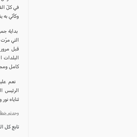
في كلّ ال
وكأنّي به 
بداية جميل
التي مرّت 
قبل مرور 
البلدات ال
كامل ومجل
نعم علينا
الرئيس ال
ثناياه نور
وجدتم خطأ؟ ا
تابع كل ا