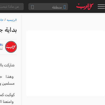
منطقة
الناصرة والقضاء
الرئيسية
خاط
القدس والقضاء
بداية ج
المثلث الشمالي
وادي عارة
زهي
سخنين والمنطقة
نُشر: /24
حيفا والمنطقة
شفاعمرو والقضاء
شاركت بال
الضفة الغربية
وهذا حدث 
قطاع غزة
مسلمين وم
النقب
كوكبت كما 
قرى المرج
وامتعنا ال