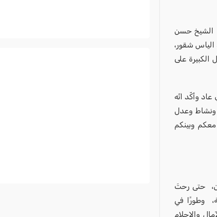
: الشيخ حسن
الياس شقور،
ل الكبيرة على
د وأكّد انّه
ٍ ونشاط وعدل
 معكم وبينكم
ن، حتى رحتَ
ة، وطورًا في
مال والاحلام