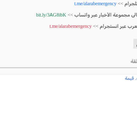
لجرام >>
t.me/alarabemergency
الى مجموعة الأخبار عبر واتساب >>
bit.ly/3AG8ibK
لعرب عبر انستجرام >>
t.me/alarabemergency
قة