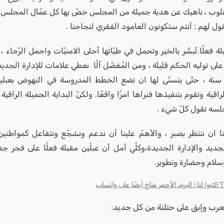
قلوب ، ناهيك عن هدية جميلة من المجلس خصّ بها كل عمّال المجلس تق
يقول لهم : أنتم ستكونون العامود الفقري لنجاحنا .
ة فعلًا تُبشّر بالخير وتحمل في طيّاتها أحلى الامنيّات واجمل الرّجاء ، 
على توليه الحكم قليلة ، ومن المُفضّل ألّا نعطي علامات للإدارة الجدي
سنة ، حتّى يتسنّى لها ان تضع الخطط المدروسة في النهوض بعبل
راقية وتقوم بتنفيذها فنراها امرًا واقعًا. ولكنّ البداية الجميلة الراقية 
سه تقول كلّ شيء .
 ان ننتظر بصبر ، والأهمّ علينا أن ندعم ونشجّع ونتفاعل كمواطني
جديد والإدارة الجديدة،وكلّي أمل أن عبلّين مقبلة فعلًا على فجر 
 وسلام وحضارة وتطوير.
كتبوا لنا | البريد الأحمر متاح أيضًا على واتساب
لعرب وإبق على حتلنة من كل جديد: