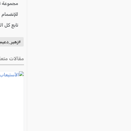
مجموعة ت
للإنضمام 
تابع كل ا
#زهير_دعيم
مقالات متعل