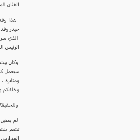
عكا والمنطقة
الفنّان ال
كفرياسيف والقضاء
هذا وقد ل
مدن الساحل
حيدر وقدس
الجليل الاعلى
الذي سربل 
المغار والقضاء
الرئيس ال
الشاغور
وكان بيت ا
الرامة والمنطقة
سيعمل كما
المثلث الجنوبي
ومثابرة ،
منطقة الجولان
وخلفكم وأ
وللحقيقة أ
لم يمضِ ا
تشعر بنشا
المدارس و