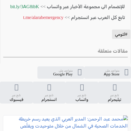
للإنضمام الى مجموعة الأخبار عبر واتساب >>
bit.ly/3AG8ibK
تابع كل العرب عبر انستجرام >>
t.me/alarabemergency
#لئومي
مقالات متعلقة
متواجد على
متواجد على
Google Play
App Store
تابع عبر
تابع عبر
تابع عبر
تابع عبر
تيليجرام
واتساب
انستجرام
فيسبوك