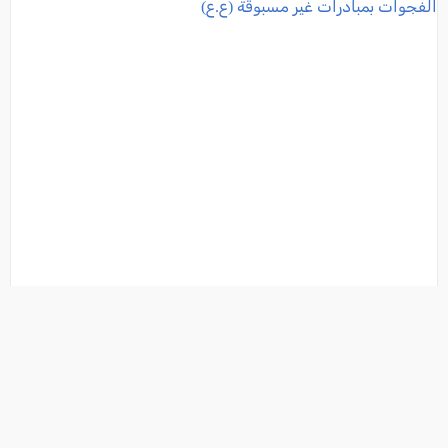
محمد عبد الرحمن: المدير العربي الذي يعيد رسم خريطة
الخدمات الصحية في الشمال من خلال مئوحيدت ويقلّص
الفجوات بمبادرات غير مسبوقة (ع.ع)
فئة:
اسواق العرب
, كل العرب, 2026-08-06 14:12:03
تفاصيل الخبر