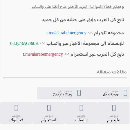
وجدتم خطأ؟ اكتبوا لنا | البريد الأحمر متاح أيضًا على واتساب
تابع كل العرب وإبق على حتلنة من كل جديد:
مجموعة تلجرام >>
t.me/alarabemergency
للإنضمام الى مجموعة الأخبار عبر واتساب >>
bit.ly/3AG8ibK
تابع كل العرب عبر انستجرام >>
t.me/alarabemergency
مقالات متعلقة
متواجد على
متواجد على
Google Play
App Store
تابع عبر
تابع عبر
تابع عبر
تابع عبر
تيليجرام
واتساب
انستجرام
فيسبوك