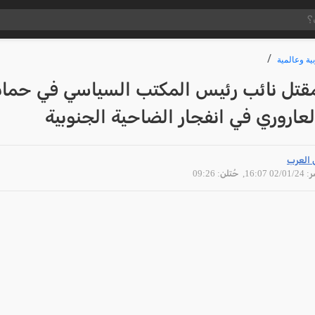
ية وعالمية
 مقتل نائب رئيس المكتب السياسي في حم
عاروري في انفجار الضاحية الجنوبية
 العرب
02/01 16:07
, حُتلن: 09:26