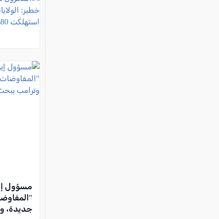
مسؤول إي
"المفاوضا
جديدة، وت