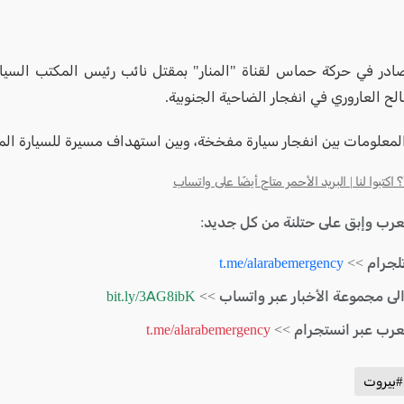
در في حركة حماس لقناة "المنار" بمقتل نائب رئيس المكتب السي
 العاروري في انفجار الضاحية الجنوبية.
لمعلومات بين انفجار سيارة مفخخة، وبين استهداف مسيرة للسيارة الم
كتبوا لنا | البريد الأحمر متاح أيضًا على واتساب
لعرب وإبق على حتلنة من كل جديد:
لجرام >>
t.me/alarabemergency
الى مجموعة الأخبار عبر واتساب >>
bit.ly/3AG8ibK
لعرب عبر انستجرام >>
t.me/alarabemergency
#بيروت