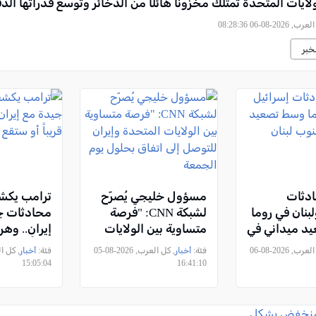
لايات المتحدة تمتلك مخزونًا هائلًا من الذخائر وتوسع قدراتها الدف
2026-08-06 08:28:36
خبر
ادثات
مسؤول خليجي يُصرّح
ترامب يك
بنان في روما
لشبكة CNN: "فرصة
محادثات ج
د ميداني في
متساوية بين الولايات
إيران.. وه
ن
المتحدة وإيران للتوصل
قريباً أو س
, كل العرب, 2026-08-06
فئة:
أخبار
, كل العرب, 2026-08-05
فئة:
أخبار
إلى اتفاق بحلول يوم
15:05:04
16:41:10
الجمعة