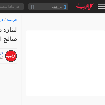
منطقة
الناصرة والقضاء
الرئيسية
عرب
القدس والقضاء
لبنان:
المثلث الشمالي
صالح ال
وادي عارة
سخنين والمنطقة
كل
حيفا والمنطقة
نُشر: /24
شفاعمرو والقضاء
الضفة الغربية
قطاع غزة
النقب
قرى المرج