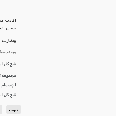
عكا والمنطقة
كفرياسيف والقضاء
مدن الساحل
افادت مصا
حماس صالح
الجليل الاعلى
المغار والقضاء
وتضاربت ا
الشاغور
وجدتم خطأ؟ ا
الرامة والمنطقة
تابع كل ا
المثلث الجنوبي
منطقة الجولان
مجموعة ت
للإنضمام 
تابع كل ا
#لبنان