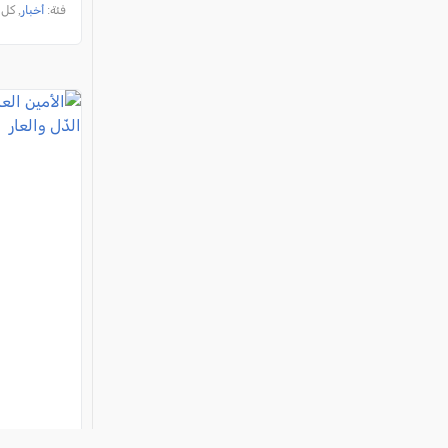
لنفسه"
فئة:
أخبار
, كل العرب, 