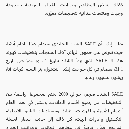
كذلك تعرض المطاعم وحوانيت الغذاء السويدية مجموعة
وجبات ومنتجات غذائية بتخفيضات مميّزة.
تعلن إيكيا أن SALE الشتاء التقليدي سيقام هذا العام أيضًا،
حيث تعرض على جمهور الزبائن آلاف المنتجات بتخفيضات كبيرة.
هذا الـ SALE الذي يبدأ الثلاثاء بتاريخ 2.1 ويستمرّ حتى تاريخ
31.1، سيقام في كل حوانيت إيكيا: أشتيئول، بئر السبع، كريات آتا،
ريشون لتسيون ونتانيا.
SALE الشتاء يعرض حوالي 2600 منتج بمجموعة واسعة من
التخفيضات من جميع اقسام الحانوت. وستبرز في هذا العام
أقسام الأسرّة والفرشات، الأثاث ومستلزمات البانيو، الإضاءة،
التكستيل وأدوات البيت، كل ذلك إلى جانب أسعار الحملة
المريحة جدًّا، خاصةً في مطاعم الحانوت وحوانيت الغذاء