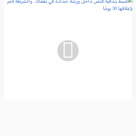
ضبط بندقية قنص داخل ورشة حدادة في بقعاثا..
والشرطة تأمر بإغلاقها 30 يومًا
فئة:
أخبار
, كل العرب, 2026-08-09 15:05:03