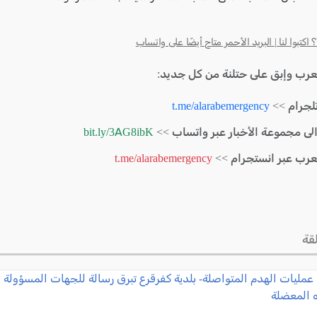
كتبوا لنا | البريد الأحمر متاح أيضًا على واتساب
لعرب وإبق على حتلنة من كل جديد:
لجرام >>
t.me/alarabemergency
الى مجموعة الأخبار عبر واتساب >>
bit.ly/3AG8ibK
لعرب عبر انستجرام >>
t.me/alarabemergency
قة