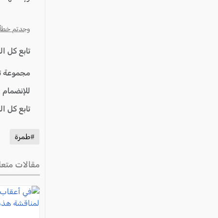
عكا والمنطقة
كفرياسيف والقضاء
وجدتم خطأ؟ ا
مدن الساحل
تابع كل ا
الجليل الاعلى
المغار والقضاء
مجموعة ت
الشاغور
للإنضمام 
الرامة والمنطقة
تابع كل ا
المثلث الجنوبي
#طمرة
منطقة الجولان
مقالات متعل