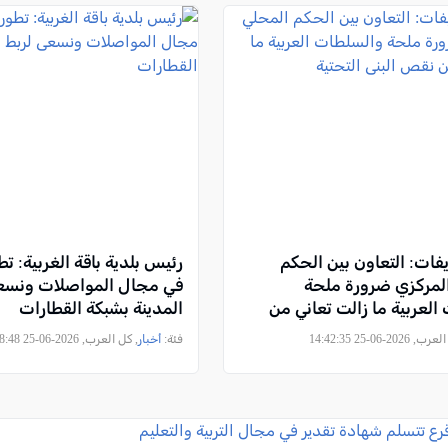
ات: التعاون بين الحكم
رئيس بلدية باقة الغربية: ت
لمركزي ضرورة ملحة
في مجال المواصلات ونسع
العربية ما زالت تعاني من
المدينة بشبكة القطارات
التحتية
2026-06-25 14:42:35
فئة:
أخبار
, كل العرب, 2026-06-25 14:08:48