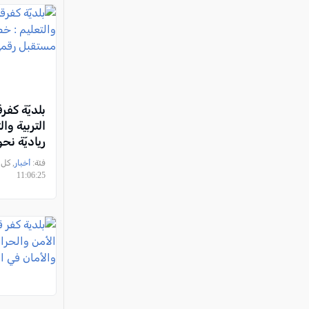
بلديّة كفر
التربية وا
رياديّة ن
رقميّ لطلا
فئة:
أخبار
11:06:25