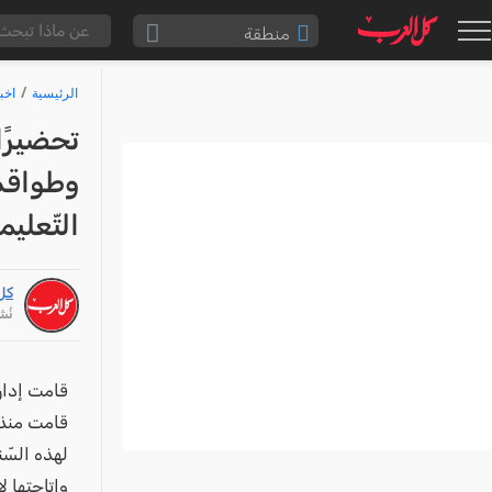
منطقة
الناصرة والقضاء
الرئيسية
اخب
القدس والقضاء
تحضيرًا
المثلث الشمالي
وطواقم 
وادي عارة
التّعليمي
سخنين والمنطقة
حيفا والمنطقة
كل
شفاعمرو والقضاء
نُشر: /22
الضفة الغربية
قطاع غزة
قامت إدارة
النقب
قامت منذ ب
لهذه السّن
قرى المرج
وإتاحتها لاس