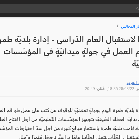
ار المجالس
 لاستقبال العام الدّراسي - إدارة بلديّة طمر
العمل في جولةٍ ميدانيّةٍ في المؤسّسات
ّة
 العرب
28/08 18:35
, حُتلن: 20:49
 بلديّة طمرة اليوم بجولةٍ تفقديّةٍ للوقوف عن كثب على عمل طواقم العم
داية العطلة الصّيفيّة بتجهيز المؤسّسات التّعليميّة من أجل افتتاح العا
ة.قامت بلديّة طمرة باستثمار مبالغ كبيرة من أجل سدّ احتياجات المؤس
تقبال الطّلّاب.نتمنّى لطلّابنا عامًا دراسيًّا ناجحًا، مُثمرًا وآمنًا.