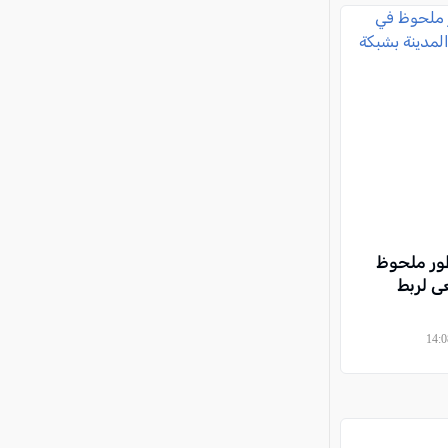
طور ملحوظ
ى لربط