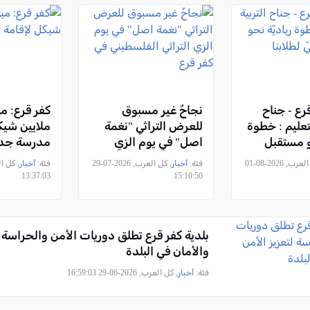
قرع - جناح
نجاحٌ غير مسبوق
لتعليم : خطوة
للعرض التراثي "نغمة
ملايين شيك
حو مستقبل
اصل" في يوم الزي
مدرسة جد
بنا
التراثي الفلسطيني في
, كل العرب, 2026-08-01
فئة:
أخبار
, كل العرب, 2026-07-29
فئة:
أخبار
كفر قرع
13:37:03
15:10:50
بلدية كفر قرع تطلق دوريات الأمن والحراسة ل
والأمان في البلدة
فئة:
أخبار
, كل العرب, 2026-06-29 16:59:03