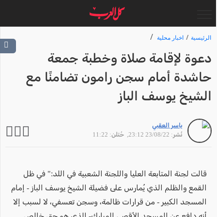
الرئيسية
اخبار محلية
دعوة لإقامة صلاة وخطبة جمعة
حاشدة أمام سجن رامون تضامنًا مع
الشيخ يوسف الباز
ياسر العقبي
نُشر: 23/08/22 23:12
, حُتلن: 11:22
قالت لجنة المتابعة العليا واللجنة الشعبية في اللد:" في ظل
القمع والظلم الذي يُمارس على فضيلة الشيخ يوسف الباز - إمام
المسجد الكبير - من قرارات ظالمة، وسجن تعسفي، لا لسبب إلا
أنه دافع عن المسجد الأقصى المبارك- الذي هو حق خالص