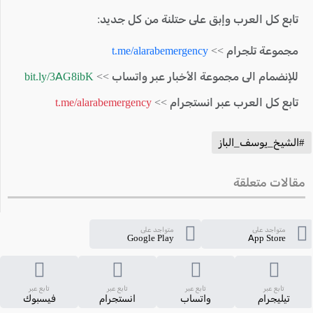
تابع كل العرب وإبق على حتلنة من كل جديد:
مجموعة تلجرام >>
t.me/alarabemergency
للإنضمام الى مجموعة الأخبار عبر واتساب >>
bit.ly/3AG8ibK
تابع كل العرب عبر انستجرام >>
t.me/alarabemergency
#الشيخ_يوسف_الباز
مقالات متعلقة
متواجد على
متواجد على
Google Play
App Store
تابع عبر
تابع عبر
تابع عبر
تابع عبر
تيليجرام
واتساب
انستجرام
فيسبوك