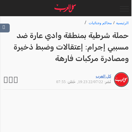
الرئيسية
محاكم وجنائيات
حملة شرطية بمنطقة وادي عارة ضد
مسببي إجرام: إعتقالات وضبط ذخيرة
ومصادرة مركبات فارهة
كل العرب
نُشر: 22/07/22 19:23
, حُتلن: 07:55