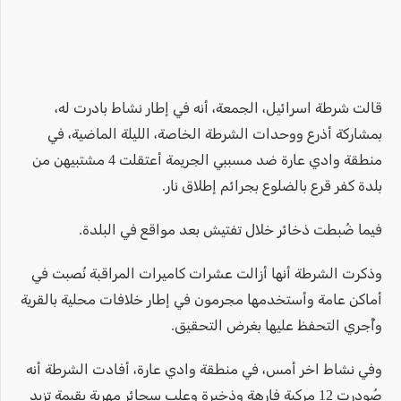
قالت شرطة اسرائيل، الجمعة، أنه في إطار نشاط بادرت له،
بمشاركة أذرع ووحدات الشرطة الخاصة، الليلة الماضية، في
منطقة وادي عارة ضد مسببي الجريمة أعتقلت 4 مشتبيهن من
بلدة كفر قرع بالضلوع بجرائم إطلاق نار.
فيما ضُبطت ذخائر خلال تفتيش بعد مواقع في البلدة.
وذكرت الشرطة أنها أزالت عشرات كاميرات المراقبة نُصبت في
أماكن عامة وأستخدمها مجرمون في إطار خلافات محلية بالقرية
وأُجري التحفظ عليها بغرض التحقيق.
وفي نشاط اخر أمس، في منطقة وادي عارة، أفادت الشرطة أنه
صُودرت 12 مركبة فارهة وذخيرة وعلب سجائر مهربة بقيمة تزيد