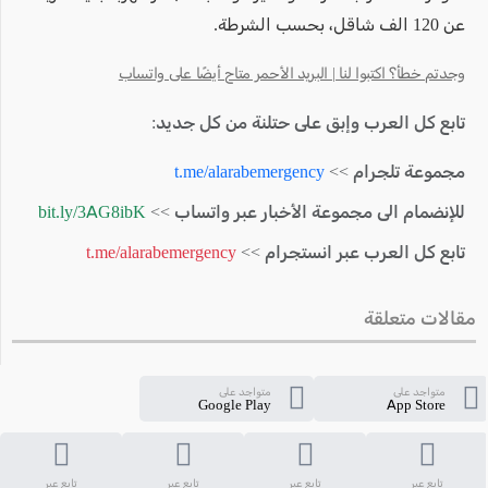
عن 120 الف شاقل، بحسب الشرطة.
وجدتم خطأ؟ اكتبوا لنا | البريد الأحمر متاح أيضًا على واتساب
تابع كل العرب وإبق على حتلنة من كل جديد:
مجموعة تلجرام >>
t.me/alarabemergency
للإنضمام الى مجموعة الأخبار عبر واتساب >>
bit.ly/3AG8ibK
تابع كل العرب عبر انستجرام >>
t.me/alarabemergency
مقالات متعلقة
متواجد على
متواجد على
Google Play
App Store
تابع عبر
تابع عبر
تابع عبر
تابع عبر