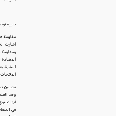
عكا والمنطقة
كفرياسيف والقضاء
مدن الساحل
صورة توض
الجليل الاعلى
مقاومة ع
المغار والقضاء
أشارت الد
الشاغور
ومقاومة ع
الرامة والمنطقة
المضادة ل
المثلث الجنوبي
البشرة. وب
منطقة الجولان
المنتجات 
تحسين صح
وجد العلم
في المحاف