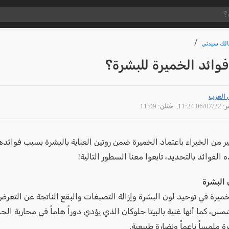
لك سيدتي
وائد الخميرة للبشرة؟
 العرب
06/07 11:24
, حُتلن: 11:09
ر من الخبراء باعتماد الخميرة ضمن روتين العناية بالبشرة بسبب فوائدها
الفوائد بالتحديد، تابعوا معنا السطور التالية!
 البشرة
ميرة في توحيد لون البشرة وإزالة التصبغات والبقع الناتجة عن التعر
س، كما أنها غنية بالبيتا جلوكان الذي يؤدي دوراً هاماً في محاربة الجذ
ة ملمساً ناعماً ونضارة طبيعية.