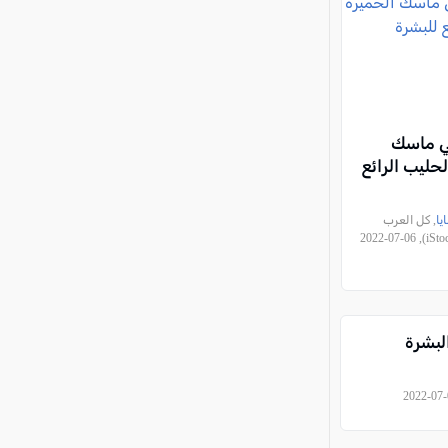
قي ماسك
حليب الرائع
يا
, كل العرب
(تصوير: iStockphoto), 2022-07-06
لبشرة