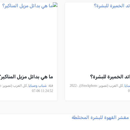
ئد الخميرة للبشرة؟
ما هي بدائل مزيل المناكير؟
ايا
, كل العرب (تصوير: iStockphoto), 2022-
فئة:
شباب وصبايا
07-06 11:24:52
0