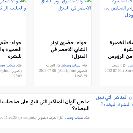
ك الخميرة
حواء: حضّري تونر
حواء: طبّ
بشرة
الشاي الاخضر في
الخميرة وال
من الرؤوس
المنزل!
للبشرة
ايا
, كل العرب
فئة:
شباب وصبايا
, كل العرب
فئة:
شباب وصبا
(تصوير: iStockphoto), 2022-07-06
(تصوير: iStockphoto), 2022-07-06
11:27:09
11:46:39
ما هي ألوان المناكير التي تليق على صاحبات ا
البيضاء؟
فئة:
شباب وصبايا
, كل العرب (تصوير: iStockphoto), 2022-07-06 11:26:36