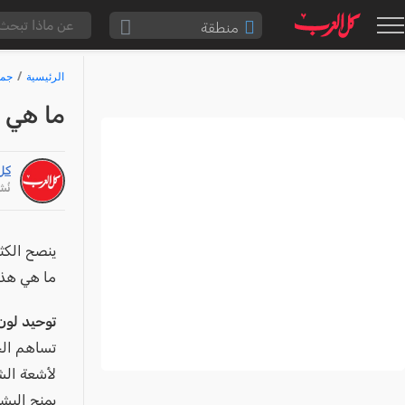
منطقة
الناصرة والقضاء
الرئيسية
جما
القدس والقضاء
ما هي ف
المثلث الشمالي
وادي عارة
كل
سخنين والمنطقة
نُشر: /22
حيفا والمنطقة
شفاعمرو والقضاء
ينصح الكثي
ما هي هذه 
الضفة الغربية
قطاع غزة
توحيد لون
النقب
تساهم الخ
لأشعة الشم
قرى المرج
يمنح البشر