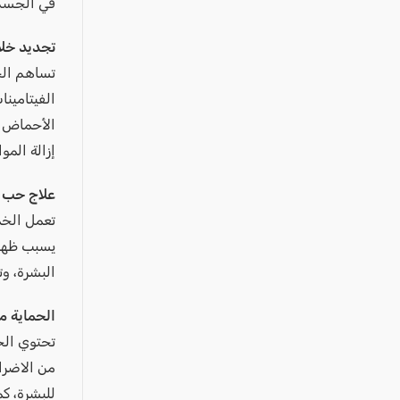
في الجسم
تجديد خلاي
تساهم الخم
الأحماض ال
إزالة المو
علاج حب 
تعمل الخم
يسبب ظهور
البشرة، و
الحماية 
تحتوي الخم
من الاضرا
للبشرة، ك