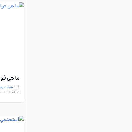
ما هي فوا
فئة:
شباب وصب
7-06 11:24:54