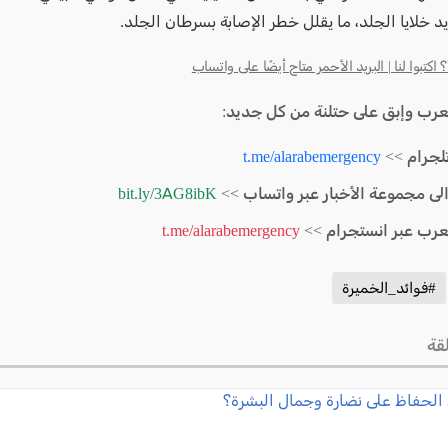
د خلايا الجلد، ما يقلل خطر الإصابة بسرطان الجلد.
كتبوا لنا | البريد الأحمر متاح أيضًا على واتساب
لعرب وإبق على حتلنة من كل جديد:
لجرام >>
t.me/alarabemergency
الى مجموعة الأخبار عبر واتساب >>
bit.ly/3AG8ibK
لعرب عبر انستجرام >>
t.me/alarabemergency
#فوائد_الخميرة
قة