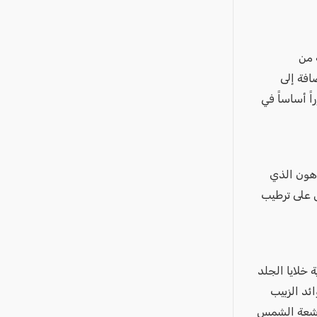
 من
وفيتامين ب2، وفتامين ب3، وفيتامين ب6، بالإضافة إلى
ً أساساً في
دهون الذي
 على ترطيب
 خلايا الجلد
ئد الزبيب
 أشعة الشمس