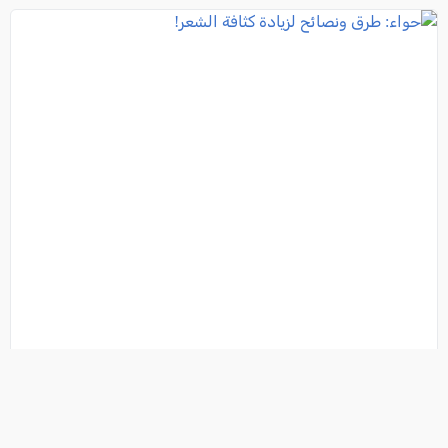
حواء: طرق ونصائح لزيادة كثافة الشعر!
فئة:
شباب وصبايا
, كل العرب (تصوير: iStockphoto), 2022-04-21 12:47:14