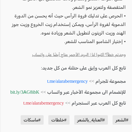
المتقصفة ولتعزيز نمو الشعر.
• الحرص على تدليك فروة الرأس حيث أنه يحسن من الدورة
الدموية لفروة الرأس، ويمكن إستخدام زيت الخروع وزيت جوز
الهند وزيت الزيتون لتطويل الشعر وزيادة نموه.
• إختيار الشامبو المناسب للشعر.
وجدتم خطأ؟ اكتبوا لنا | البريد الأحمر متاح أيضًا على واتساب
تابع كل العرب وإبق على حتلنة من كل جديد:
مجموعة تلجرام >>
t.me/alarabemergency
للإنضمام الى مجموعة الأخبار عبر واتساب >>
bit.ly/3AG8ibK
تابع كل العرب عبر انستجرام >>
t.me/alarabemergency
#الشعر
#العناية_بالشعر
#خلطات
#ماسكات