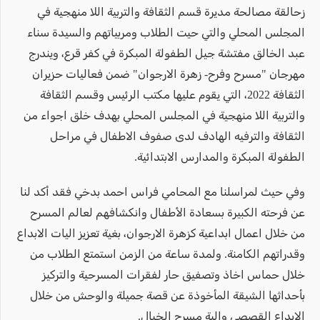
زحالقة مصالحة مديرة قسم الثقافة والتربية اللا منهجية في
المجلس المحلي والتي حيت الطلاب ومربياتهم والسيدة سناء
عبد الخالق مفتشة جيل الطفولة المبكرة في كفر قرع، ويندرج
مهرجان "مسرح وفرح- زهرة الارجوان" ضمن فعاليات حزيران
الثقافة 2022، التي يقوم عليها مكتب الرئيس وقسم الثقافة
والتربية اللا منهجية في المجلس المحلي بهدف خلق اجواء من
الثقافة والترفيه الهادف لدى صفوف الاطفال في مراحل
الطفولة المبكرة والمدارس الابتدائية.
وفي حيث لمراسلنا مع المحامي فراس احمد بدخي فقد أكد لنا
عن فرحته الكبيرة بسعادة الأطفال وانكشافهم لعالم المسرح
من خلال اعمال ابداعية كزهرة الارجوان، بغية تعزيز اليات الابداع
وقدراتهم الكامنة. ولمدة ساعة من الزمن استمتع الطلاب من
خلال حماس اخاذ وتصفيق حار لفقرات المسرحية والتركيز
بأحداثها الشيقة المأخوذة عن قصة جميلة والوحش من خلال
الابداع القصصي والية مسرح الخيال.