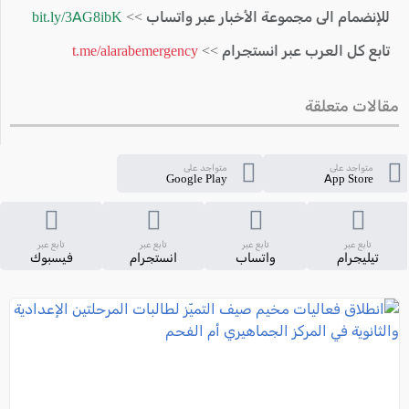
للإنضمام الى مجموعة الأخبار عبر واتساب >>
bit.ly/3AG8ibK
تابع كل العرب عبر انستجرام >>
t.me/alarabemergency
مقالات متعلقة
متواجد على
متواجد على
Google Play
App Store
تابع عبر
تابع عبر
تابع عبر
تابع عبر
تيليجرام
واتساب
انستجرام
فيسبوك