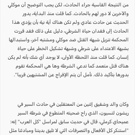
من النتيجة القاسية جراء الحادث، لكن يجب التوضيح أن موكلي
والآخرين لا دور لهم بالحادث. كما قلت منذ البداية، يدور
الحديث عن حادث عادي ولم تكن هناك أية نية بأن يؤدي هذا
الحادث إلى فقدان حياة الشرطي، دليل على ذلك فقد قررت
المحكمة تنزيل شبهة القتل ضد موكلي ومشتبه آخر، واستبدالها
بشبهة الاعتداء على شرطي وشبهة تشكيل الخطر على حياة
إنسان. كما قلت منذ اللحظة الأولى، لا يوجد أي شك بأنه لم يكن
هناك قتل متعمد كما تدعي الشرطة وها هي المحكمة تقوم
بدورها بتأكيد ذلك. نأمل أن يتم الإفراج عن المشتبهين قريبا".
وكان والد وشقيق إثنين من المعتقلين في حادث السير في
ريشون لتسيون، الذي راح ضحيته المتطوع في شرطة السير
عميحاي كرملي، قال في حديث سابق لمراسل "كل العرب" إنه:
"استنكر كل الأفعال والتصرفات التي لا تليق بديننا ومبادئنا مثل