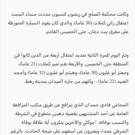
وكانت محكمة الصلح في ريشون لتسيون مددت مساء السبت
اعتقال راني كملات (30 عاما)، والذي كان يقود السيارة المتورطة
على مفرق بيت دغان، حتى الخميس القادم.
وتمّ اليوم للمرة الثانية تمديد اعتقال أربعة من الذين كانوا في
المنطقة حتى الخميس. والأربعة هم تمير كملات (21 عاما)،
ومعتز أبو غليون (30 عاما)، وهيثم أبو غليون (32 عاما) وأمجد
العبيد (22 عاما) – وكلهم من حارة الميدان بمدينة رهط.
المحامي فادي حمدان الذي يترافع عن طريق مكتب المرافعة
العامة عن أحد المشتبهين بقضية دهس متطوع في الشرطة
والتسبب بوفاته: "موكلي والآخرين ينكرون أية علاقة بوفاة
الشرطي عمدا، ويعبرون عن أسفهم على نتيجة الحادث. بالرغم