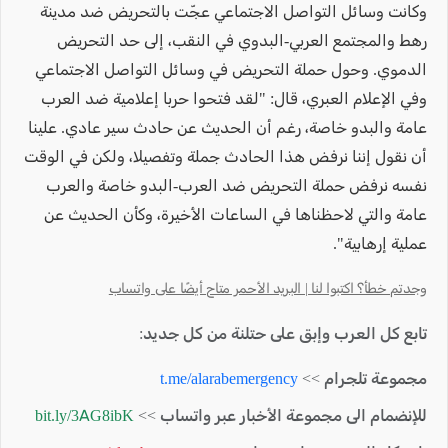
وكانت وسائل التواصل الاجتماعي عجّت بالتحريض ضد مدينة
رهط والمجتمع العربي-البدوي في النقب، إلى حد التحريض
الدموي. وحول حملة التحريض في وسائل التواصل الاجتماعي
وفي الإعلام العبري، قال: "لقد فتحوا حربا إعلامية ضد العرب
عامة والبدو خاصة، رغم أن الحديث عن حادث سير عادي. علينا
أن نقول إننا نرفض هذا الحادث جملة وتفصيلا، ولكن في الوقت
نفسه نرفض حملة التحريض ضد العرب-البدو خاصة والعرب
عامة والتي لاحظناها في الساعات الأخيرة، وكأن الحديث عن
عملية إرهابية".
وجدتم خطأ؟ اكتبوا لنا | البريد الأحمر متاح أيضًا على واتساب
تابع كل العرب وإبق على حتلنة من كل جديد:
مجموعة تلجرام >>
t.me/alarabemergency
للإنضمام الى مجموعة الأخبار عبر واتساب >>
bit.ly/3AG8ibK