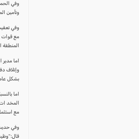
وفي الحمل
وتأمين الم
وفي تعقيب 
مع قوات أ
المنطقة ا
اما مدير ا
وإتلاف دف
بشكل عام
اما بالنس
المخد ات ا
مع استثمار
وفي حديث 
قال:"وظيف