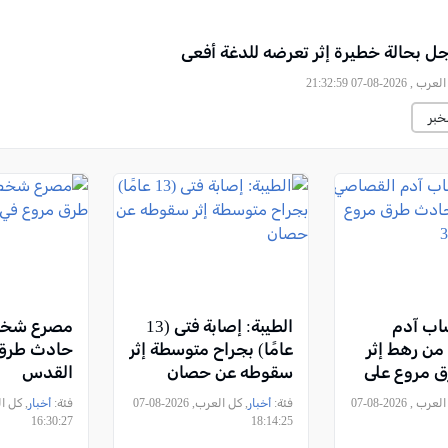
جل بحالة خطيرة إثر تعرضه للدغة أفعى
, 2026-08-07 21:32:59
خبر
اب آدم
الطيبة: إصابة فتى (13
مصرع شخص
ن رهط إثر
عامًا) بجراح متوسطة إثر
حادث طرق 
 مروع على
سقوطه عن حصان
القدس
, كل العرب , 2026-08-07
فئة:
أخبار
, كل العرب, 2026-08-07
فئة:
أخبار
16:30:27
18:14:25