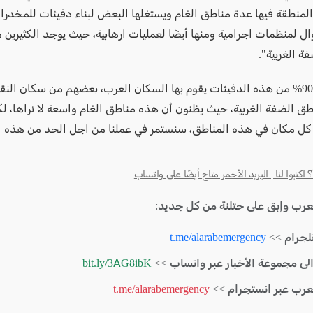
لمنطقة فيها عدة مناطق الغام ويستغلها البعض لبناء دفيئات للمخدر
ل لمنظمات اجرامية ومنها أيضًا لعمليات ارهابية، حيث يوجد الكثيرين 
ة الغربية".
وأضاف:" 90% من هذه الدفيئات يقوم بها السكان العرب، بعضهم من سكان ال
ق الضفة الغربية، حيث يظنون أن هذه مناطق الغام واسعة لا نراها، لك
ب كل مكان في هذه المناطق، سنستمر في عملنا من اجل الحد من هذه ا
كتبوا لنا | البريد الأحمر متاح أيضًا على واتساب
لعرب وإبق على حتلنة من كل جديد:
لجرام >>
t.me/alarabemergency
الى مجموعة الأخبار عبر واتساب >>
bit.ly/3AG8ibK
لعرب عبر انستجرام >>
t.me/alarabemergency