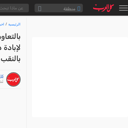
منطقة
الناصرة والقضاء
الرئيسية
اخب
القدس والقضاء
بالتعاو
المثلث الشمالي
لإبادة
وادي عارة
بالنقب
سخنين والمنطقة
حيفا والمنطقة
كل
شفاعمرو والقضاء
نُشر: /22
الضفة الغربية
قطاع غزة
النقب
قرى المرج