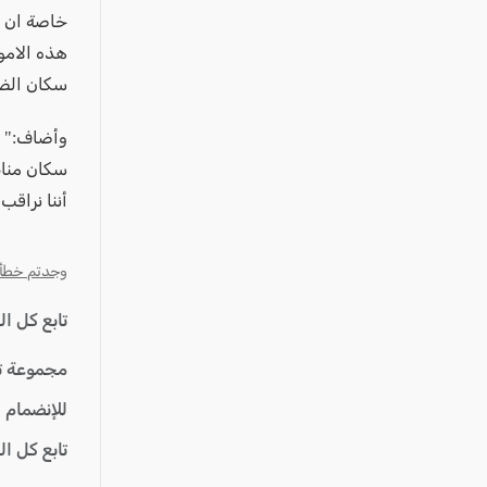
خاصة ان ا
هذه الاموا
سكان الضف
سكان مناط
أننا نراق
وجدتم خطأ؟ ا
تابع كل ا
مجموعة ت
للإنضمام 
تابع كل ا