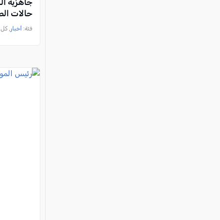
جاهزية ال
حالات الط
فئة:
أخبار
, كل العرب, 