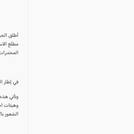
عكا والمنطقة
كفرياسيف والقضاء
مدن الساحل
الجليل الاعلى
أطلق الجيش
المغار والقضاء
مطلع الاس
المخدرات 
الشاغور
الرامة والمنطقة
المثلث الجنوبي
في إطار ا
منطقة الجولان
وتأتي هذه
وهيئات اض
الشعور با