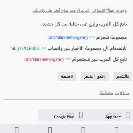
وجدتم خطأ؟ اكتبوا لنا | البريد الأحمر متاح أيضًا على واتساب
تابع كل العرب وإبق على حتلنة من كل جديد:
مجموعة تلجرام >>
t.me/alarabemergency
للإنضمام الى مجموعة الأخبار عبر واتساب >>
bit.ly/3AG8ibK
تابع كل العرب عبر انستجرام >>
t.me/alarabemergency
#الشعر
#نمو_الشعر
#خلطة
مقالات متعلقة
متواجد على
متواجد على
Google Play
App Store