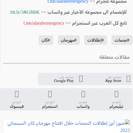
مجموعة تلجرام >>
t.me/alarabemergency
للإنضمام الى مجموعة الأخبار عبر واتساب >>
bit.ly/3AG8ibK
تابع كل العرب عبر انستجرام >>
t.me/alarabemergency
#نجمات
#إطلالات
#مهرجان
#كان
مقالات متعلقة
متواجد على
متواجد على
Google Play
App Store
تابع عبر
تابع عبر
تابع عبر
تابع عبر
تيليجرام
واتساب
انستجرام
فيسبوك