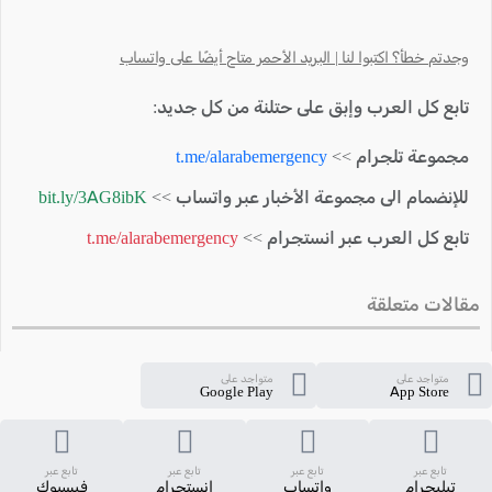
وجدتم خطأ؟ اكتبوا لنا | البريد الأحمر متاح أيضًا على واتساب
تابع كل العرب وإبق على حتلنة من كل جديد:
مجموعة تلجرام >>
t.me/alarabemergency
للإنضمام الى مجموعة الأخبار عبر واتساب >>
bit.ly/3AG8ibK
تابع كل العرب عبر انستجرام >>
t.me/alarabemergency
مقالات متعلقة
متواجد على
متواجد على
Google Play
App Store
تابع عبر
تابع عبر
تابع عبر
تابع عبر
تيليجرام
واتساب
انستجرام
فيسبوك