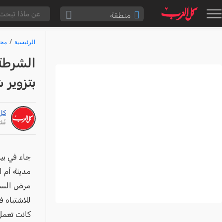
منطقة
الناصرة والقضاء
الرئيسية
محا
القدس والقضاء
الشرطة:
المثلث الشمالي
بتزوير 
وادي عارة
سخنين والمنطقة
كل
حيفا والمنطقة
نُشر: /22
شفاعمرو والقضاء
الضفة الغربية
مدينة أم ا
قطاع غزة
مرض السرط
النقب
للاشتباه 
قرى المرج
كانت تعمل 