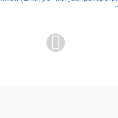
بمساعدة طائرة مسيرة.. الناصرة: اعتقال شاب (29 عامًا) وضبط س
ئحة اتهام ضده
2026-08-06 09:23:20