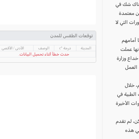
 هناك شك في
ن معتمدة
ات التي لا
توقعات الطقس للمدن
 أمامهم
المدينة
درجة °c
الوصف
الأدنى / الأقصى
نها عملت
حدث خطأ أثناء تحميل البيانات.
خداع وزارة
 العمل
، خلال
 الطبية في
ات الأخيرة
كن، لم تقدم
في هذه