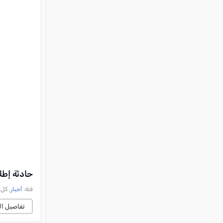
حادثة إطل
فئة:
أخبار
, كل العرب, 
تفاصيل ال