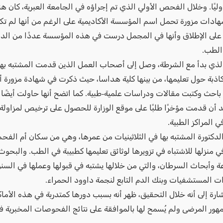
دوليًا. وخلال الفحص الأولي الذي تم إجراؤه في الجامعة العبرية، كان
ادات مزورة تحمل اسم المؤسسة الأكاديمية على الرغم من أنها لم تك
على الإطلاق وأنها في المجمل درست في هذه المؤسسة عددًا من الدور
الطب.
لذي بدأ مع الشرطة، وصل إلى أصحاب العمل الذين قدمت المشتبه بها
اذبة حول تعليمها، من بينها كلية هداسا، حيث ذكرت في شهادة مزورة أ
احث وكتبت مقالات ودراسات علمية-طبية. كما اتضح أنها حاولت أيضًا 
 أن قدمت مؤخرًا طلبًا على موقع الوزارة للحصول على ترخيص لمزاولة
 المراكز الطبية.
لدكتورة المشتبه بها في الثلاثينيات من عمرها، وهي من سكان أم الفحم
 منزلها للاشتباه في تزويرها لوثائق تعليمها كطبيبة في الطب. والبحوث
ة وأبحاث السرطان، والتي من خلالها يشتبه في قبولها وعملها في السنو
ت المستشفيات وبنك الدم التابع لنجمة داوود الحمراء.
ارة إلى أنه خلال التحقيق، ظهر أنه بسبب دورها كمتدربة في هذه الأما
مهور المرضى ولم يُسمح لها بالموافقة على نتائج الفحوصات المخبرية 