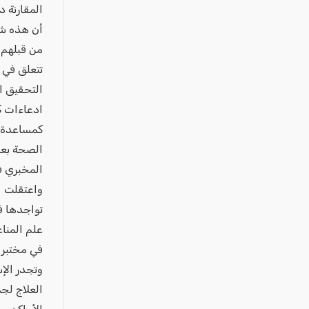
عكا والمنطقة
المقارنة 
كفرياسيف والقضاء
أن هذه شه
من قبلهم 
مدن الساحل
تتعلق في 
الجليل الاعلى
التحقيق ا
المغار والقضاء
ادعاءات ك
الشاغور
كمساعدة ب
الرامة والمنطقة
الصحة بعد
المخبري في
المثلث الجنوبي
واعتقلت ا
منطقة الجولان
تواجدها في
علم المناع
في مختبرا
وتجدر الإش
العلاج لج