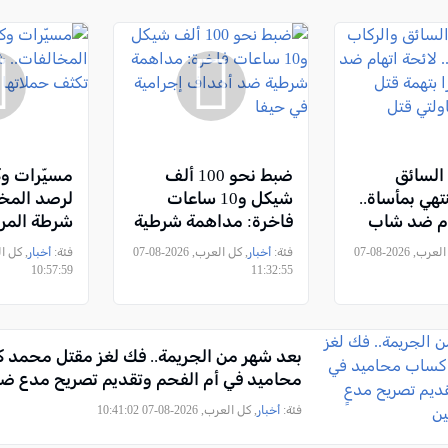
السائق
ضبط نحو 100 ألف
مسيّرات وك
تهي بمأساة..
شيكل و10 ساعات
لرصد المخا
ام ضد شاب
فاخرة: مداهمة شرطية
شرطة المر
تهمة قتل
ضد أهداف إجرامية في
حملاتها عل
, كل العرب, 2026-08-07
فئة:
أخبار
, كل العرب, 2026-08-07
فئة:
أخبار
اولتي قتل
حيفا
10:57:59
11:32:55
بعد شهر من الجريمة.. فك لغز مقتل محمد 
محاميد في أم الفحم وتقديم تصريح مدعٍ ضد 3 مشتبه
فئة:
أخبار
, كل العرب, 2026-08-07 10:41:02