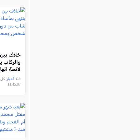
خلاف بين 
والركاب ين
لائحة اته
من دورا ب
فئة:
أخبار
شخص ومح
11:45:07