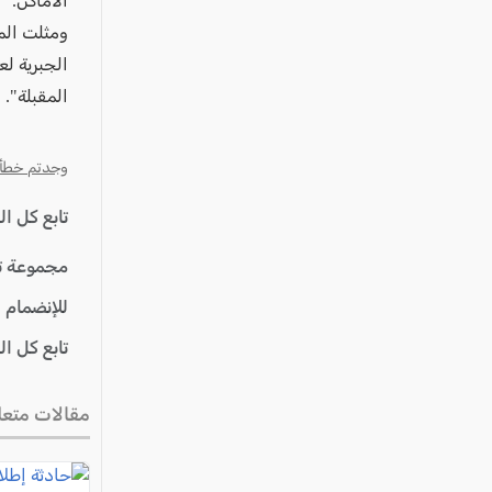
الأماكن.
ومثلت الم
الجبرية ل
المقبلة".
وجدتم خطأ؟ ا
تابع كل ا
مجموعة ت
للإنضمام 
تابع كل ا
مقالات متعل