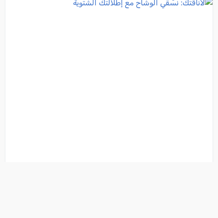
لأناقتك: نسّقي الوشاح مع إطلالتك الشتوية
فئة:
شباب وصبايا
, كل العرب (تصوير: iStockphoto), 2022-01-03 14:29:36
تفاصيل الخبر