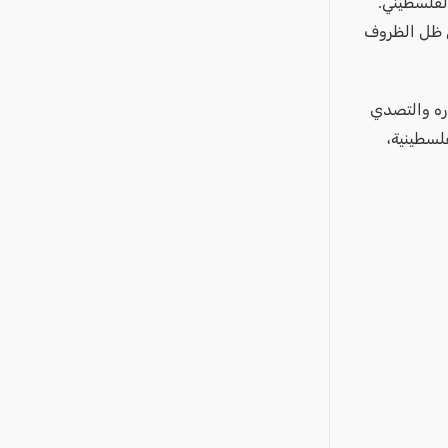
لفلسطيني.
ي ظل الظروف
ره والتصدي
لسطينية،