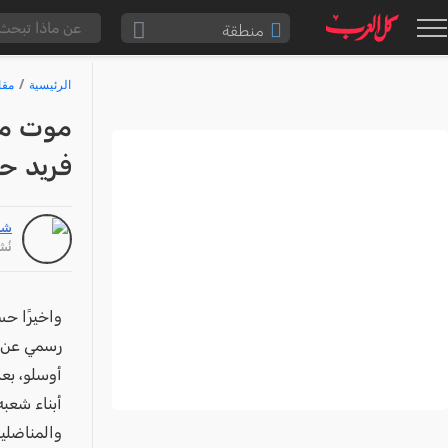
منطقة
الناصرة والقضاء
الرئيسية
مقا
القدس والقضاء
موت منظ
المثلث الشمالي
فريد ح
وادي عارة
سخنين والمنطقة
شا
حيفا والمنطقة
نُشر: /22
شفاعمرو والقضاء
الضفة الغربية
واخيرًا ح
رسمي عن م
قطاع غزة
أوسلو، بعد
النقب
أبناء شعبه
قرى المرج
والمناضلي