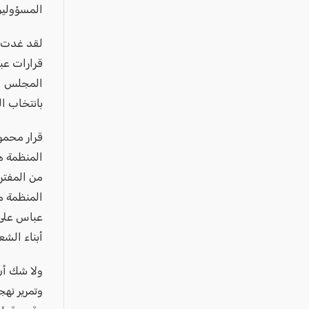
عكا والمنطقة
المسؤولين 
كفرياسيف والقضاء
لقد غدت ا
مدن الساحل
قرارات عب
الجليل الاعلى
المجلس ال
المغار والقضاء
بانتخاب ال
الشاغور
قرار محمو
الرامة والمنطقة
المنظمة ه
المثلث الجنوبي
من المفتر
منطقة الجولان
المنظمة م
عباس على 
أبناء الش
ولا شك أن
وتمرير نه