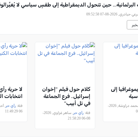
 البرلمانية... حين تتحول الديمقراطية إلى طقسٍ سياسي لا يُغيِّرالوق
ي حيادري, 2026-08-07 09:52:58
خبر
موغرافيا إلى
كلام حول فيلم "إخوان
لا حرية رأ
اسية
إسرائيل.. فرع الجماعة
انتخابات ا
في تل أبيب"
, محمد دراوشة, 2026-
فئة:
رأي حر
06 11:49:29
فئة:
رأي حر
, ساهر غزاوي, 2026-
08-06 21:58:20