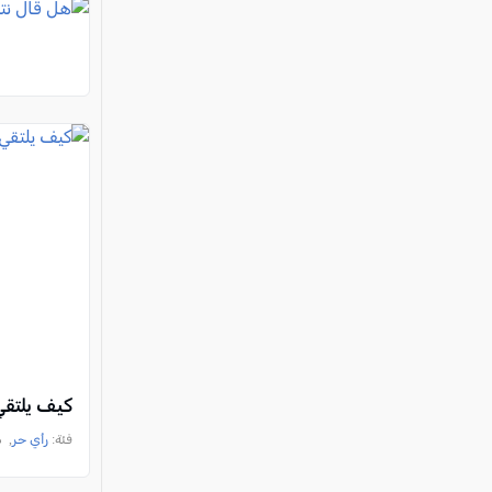
كيف يلتقي
فئة:
رأي حر
, د. ك