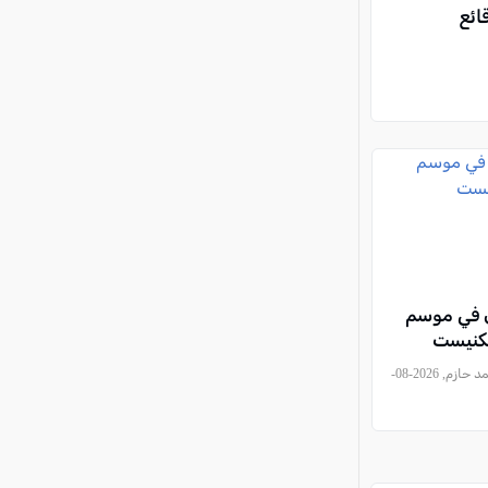
ائع
ي في موسم
لكنيست
, أحمد حازم, 2026-08-