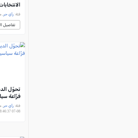
الانتخابات
فئة:
رأي حر
, مرع
تفاصيل ال
تحوّل الدي
فزّاعة سي
فئة:
رأي حر
08-07 08:46:37