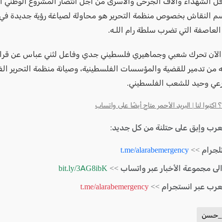
ل الشهداء وآلاف الجرحى والأسرى من أجل انتصار المشروع الوطني ا
م النقاش بخصوص منظمة التحرير هو محاولة لصياغة رؤية جديدة ف
العاصفة التي تضرب سلطة رام اللـه.
لآن تحرك شعبي وجماهيري فلسطيني جدي وفاعل لثني عباس عن قرا
به من تدمير للقضية والمؤسسات الفلسطينية، وصيانة منظمة التحرير الف
عي وحيد للشعب الفلسطيني.
كتبوا لنا | البريد الأحمر متاح أيضًا على واتساب
لعرب وإبق على حتلنة من كل جديد:
لجرام >>
t.me/alarabemergency
الى مجموعة الأخبار عبر واتساب >>
bit.ly/3AG8ibK
لعرب عبر انستجرام >>
t.me/alarabemergency
د_حسن