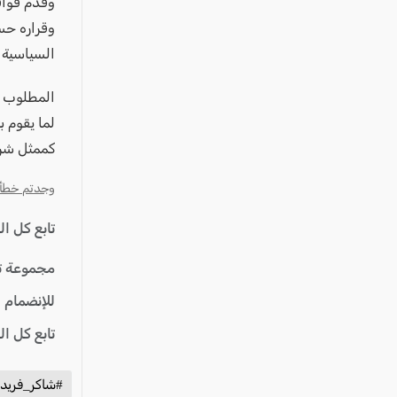
وقدم قواف
وقراره حس
السياسية 
المطلوب ا
لما يقوم 
كممثل شر
وجدتم خطأ؟ ا
تابع كل ا
مجموعة ت
للإنضمام 
تابع كل ا
#شاكر_فري