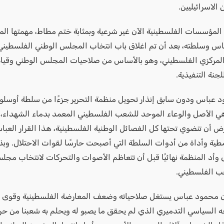
الاسرائيليين.
لمؤسسات الفلسطينية الآن غير شرعية وبمثابة ختم مطاط، مهمتها الم
اس وسلطته، بعد أن تم اغلاق باب انتخاب المجلس الوطني الفلسطيني
مركزي الفلسطيني، وهو بالأساس من صلاحيات المجلس الوطني وقيام
لجنة التنفيذية.
د عباس ودون سابق إنذار تحويل منظمة التحرير جزءًا من سلطة أوسلو،
ي الأصل والوعاء الموحد للشعب الفلسطيني المعمد بدماء الشهداء، و
ض أن تنضوي تحتها كل الفصائل الوطنية الفلسطينية، هذا القرار العب
طية وأداة من أدوات السلطة التي أصبحت حارسًا لقوات الاحتلال. وب
وأد المنظمة نهائيًا قبل أن تتعاظم الأصوات والتحركات لانتخاب مج
عب الفلسطيني.
 محمود عباس يستغل صلاحياته وضعف المعارضة الفلسطينية وقوى ا
جه السياسي التدميري الذي لم يحقق ما يصبو له ويحلم به شعبنا من حري