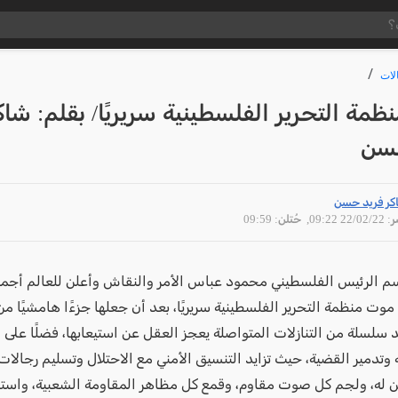
لات
مة التحرير الفلسطينية سريريًا/ بقلم: شاك
سن
كر فريد حسن
22/02 09:22
, حُتلن: 09:59
سم الرئيس الفلسطيني محمود عباس الأمر والنقاش وأعلن للعالم أجم
وت منظمة التحرير الفلسطينية سريريًا، بعد أن جعلها جزءًا هامشيًا م
 سلسلة من التنازلات المتواصلة يعجز العقل عن استيعابها، فضلًا على ا
 وتدمير القضية، حيث تزايد التنسيق الأمني مع الاحتلال وتسليم رجالات
ن له، ولجم كل صوت مقاوم، وقمع كل مظاهر المقاومة الشعبية، واستج