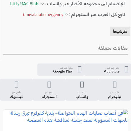
للإنضمام الى مجموعة الأخبار عبر واتساب >>
bit.ly/3AG8ibK
تابع كل العرب عبر انستجرام >>
t.me/alarabemergency
#ترشيحا
مقالات متعلقة
متواجد على
متواجد على
Google Play
App Store
تابع عبر
تابع عبر
تابع عبر
تابع عبر
تيليجرام
واتساب
انستجرام
فيسبوك