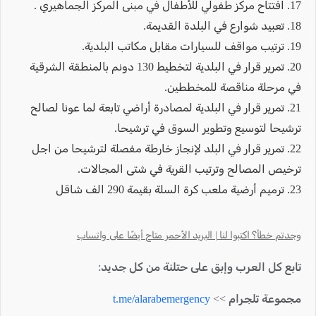
17. افتتاح مركز طفولي للأطفال في مبنى المركز الجماهيري .
18. تعبيد شوارع في البلدة القديمة.
19. ترتيب مواقف للسيارات مقابل مكاتب البلدية.
20. تمرير قرار في البلدية لتخطيط 130 دونم بالمنطقة الشرقية
في مرحلة مناقصة للمخططين.
21. تمرير قرار في البلدية لمصادرة أراضي تابعة لما عونا لصالح
ترشيحا لتوسيع وتطوير السوق في ترشيحا.
22. تمرير قرار في البلد لإنجاز خارطة مفصلة لترشيحا من اجل
ترخيص المصالح وترتيب القرية في شتى المجالات.
23. ترميم أرضية ملعب كرة السلة بقيمة 290 الف شاقل
وجدتم خطأ؟ اكتبوا لنا | البريد الأحمر متاح أيضًا على واتساب
تابع كل العرب وإبق على حتلنة من كل جديد:
مجموعة تلجرام >>
t.me/alarabemergency