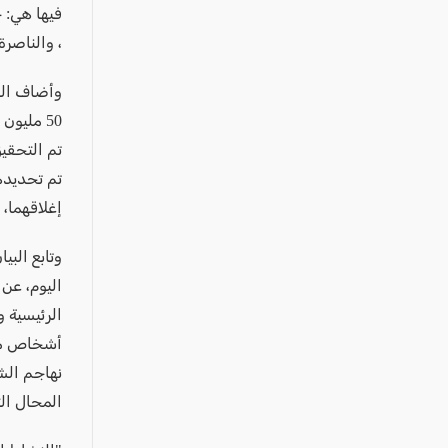
عكا والمنطقة
فيها هي: 
كفرياسيف والقضاء
، والناصرة
مدن الساحل
الجليل الاعلى
المغار والقضاء
الشاغور
إغلاقهما، 
الرامة والمنطقة
المثلث الجنوبي
وتابع الب
منطقة الجولان
اليوم، عن
الرئيسية 
أشخاص معي
نهاجم الش
المحال ال