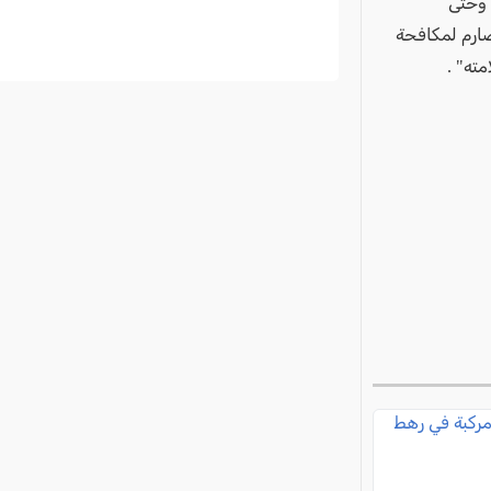
 وحتى
ارم لمكافحة
مته" .