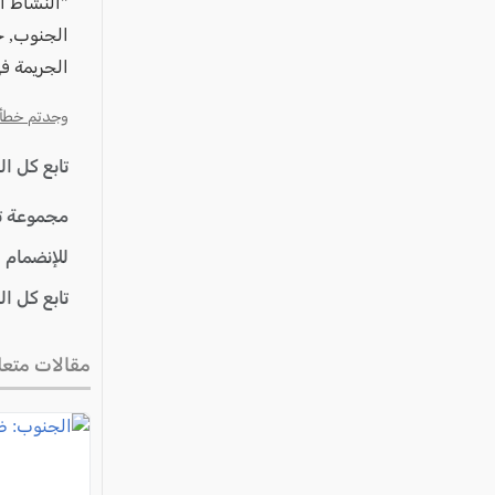
"النشاط ا
الجنوب, خ
الجريمة ف
وجدتم خطأ؟ ا
تابع كل ا
مجموعة ت
للإنضمام 
تابع كل ا
مقالات متعل