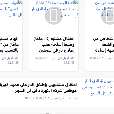
تقال 4 أشخاص من
اعتقال مشتبه (23 عامًا)
الضفة
وضبط أسلحة عقب
عامًا) من 
شبهة إساءة
إطلاق نار في سخنين
بالتسبب بم
حيوانات
الهذالين
, كل العرب, 2026-08-06
فئة:
أخبار
, كل العرب, 2026-08-06
فئة:
أخبار
12:31:39
13:31:08
اعتقال مشتبهين بإطلاق النار على عمود كهربا
موظفي شركة الكهرباء في تل السبع
فئة:
أخبار
, كل العرب, 2026-08-06 10:51:53