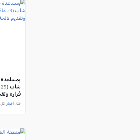
بمساعدة ط
ش
فراره وتق
فئة:
أخبار
, كل العرب, 