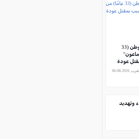
اتهام مستوطن (33
"ماعون"
قتل عودة
, كل العرب, 2026-08-06
ء وتهديد