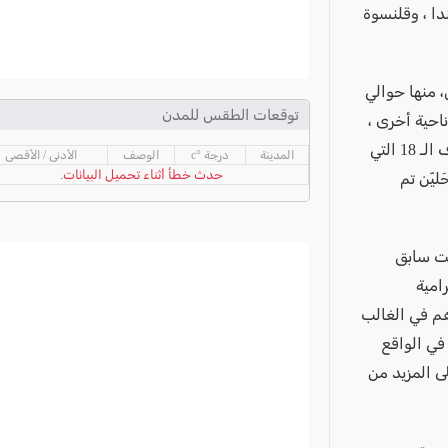
دا ، وقلنسوة
داني تم ضبط حوالي 60 مليون شيكل، منها حوالي
توقعات الطقس للمدن
 شيكل نقدًا. من ناحية أخرى ،
تم التحقيق مع 135 زبونا، من بينهم 40 مشتبها تحت طائلة التحذير. من بين الأطراف الـ 18 التي
المدينة
درجة °c
الوصف
الأدنى / الأقصى
حدث خطأ أثناء تحميل البيانات.
محَليّن تم
قت سابق
امية
هم في الغالب
في الواقع
ى المزيد من