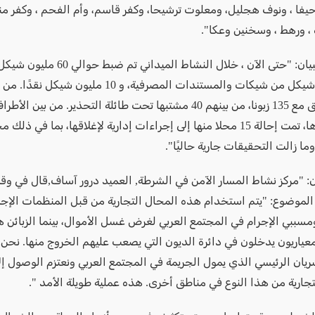
حيفا ، ونوف هجليل، ومعلوت ترشيحا، وكفر قاسم، وأم الفحم ، وكفر من
 ، ورهط ، وسخنين وعكا".
وأضاف البيان: "حتى الآن ، خلال النشاط المي
50 مليون شيكل من شيكات والمستندات المصرفية، و 10 مليون
تم تحديدها، تمت إحالة 15 محلا منها إلى إجراءات إدارية لإغلاقها، بما في ذلك 
وما زالت التحقيقات جارية حاليًا".
يان: "مركز نشاط المسار الآمن في الشرطة, العميد درور آساف,قال في و
 الموضوع: "يتم استخدام هذه المحال التجارية من قبل المنظمات الإجر
ومسببي الإجرام في المجتمع العربي لغرض غسل الأموال، بينما الزبائن 
اريون يدخلون في دائرة الديون التي يصعب عليهم الخروج منها. نحن 
ريان الرئيسي الذي يمول الجريمة في المجتمع العربي ونعتزم الوصول إل
تجارية من هذا النوع في مناطق أخرى. هذه عملية طويلة الأمد ".