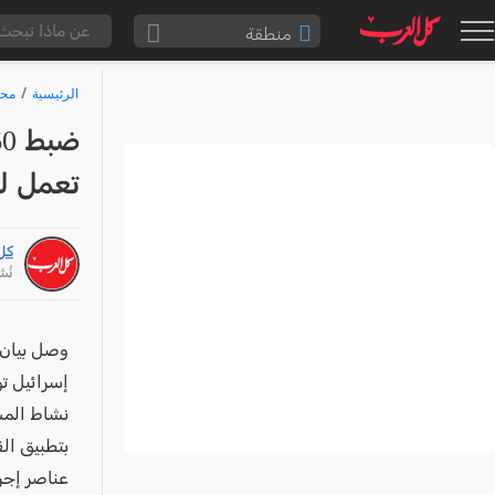
منطقة
الناصرة والقضاء
الرئيسية
محا
القدس والقضاء
المثلث الشمالي
تعمل ل
وادي عارة
سخنين والمنطقة
كل
حيفا والمنطقة
نُشر: /22
شفاعمرو والقضاء
الضفة الغربية
وصل بيان 
إسرائيل ت
قطاع غزة
نشاط المس
النقب
قرى المرج
عناصر إجر