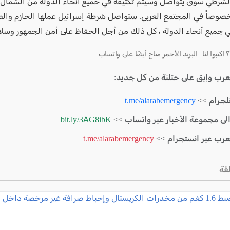
لشرطي سوق يتواصل وسيتم تكثيفه في جميع أنحاء الدولة من الشمال
صوصاً في المجتمع العربي. ستواصل شرطة إسرائيل عملها الحازم والص
ي جميع أنحاء الدولة ، كل ذلك من أجل الحفاظ على أمن الجمهور وسلا
كتبوا لنا | البريد الأحمر متاح أيضًا على واتساب
لعرب وإبق على حتلنة من كل جديد:
لجرام >>
t.me/alarabemergency
الى مجموعة الأخبار عبر واتساب >>
bit.ly/3AG8ibK
لعرب عبر انستجرام >>
t.me/alarabemergency
قة