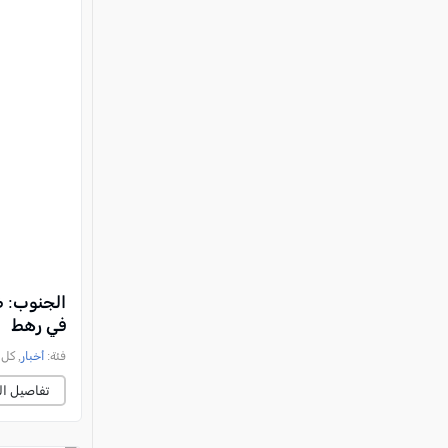
في رهط
فئة:
أخبار
, كل العرب, 
تفاصيل ال