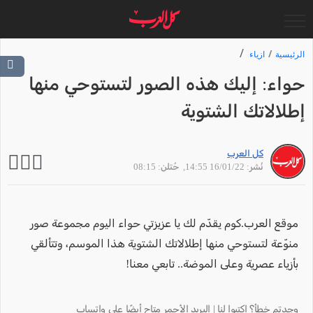
الرئيسية
ازياء
حواء: إليك هذه الصور لتستوحي منها
إطلالاتك الشتوية
كل العرب
نُشر: 16/01/22 14:55
, حُتلن: 08:15
موقع العرب.كوم يقدّم لك يا عزيزتي حواء اليوم مجموعة صور
منوّعة لتستوحي منها إطلالاتك الشتوية هذا الموسم، وتتألقي
بأزياء عصرية وعلى الموضة.. تابعي معنا!
وجدتم خطأ؟ اكتبوا لنا | البريد الأحمر متاح أيضًا على واتساب