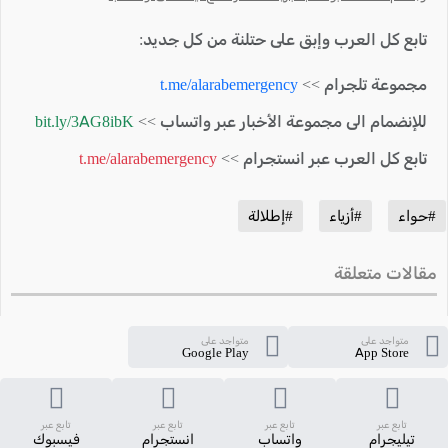
تابع كل العرب وإبق على حتلنة من كل جديد:
مجموعة تلجرام >>
t.me/alarabemergency
للإنضمام الى مجموعة الأخبار عبر واتساب >>
bit.ly/3AG8ibK
تابع كل العرب عبر انستجرام >>
t.me/alarabemergency
#حواء
#أزياء
#إطلالة
مقالات متعلقة
متواجد على
متواجد على
Google Play
App Store
تابع عبر
تابع عبر
تابع عبر
تابع عبر
تيليجرام
واتساب
انستجرام
فيسبوك