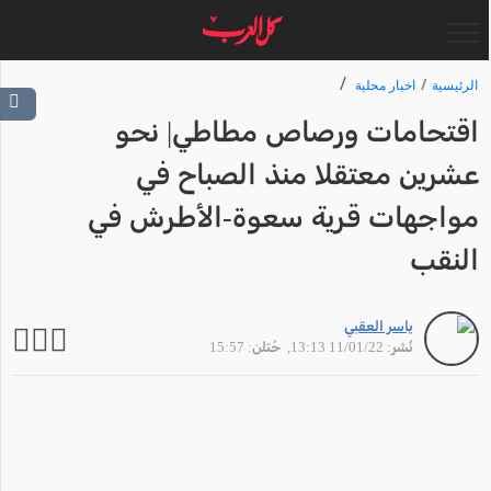
الرئيسية
اخبار محلية
اقتحامات ورصاص مطاطي| نحو
عشرين معتقلا منذ الصباح في
مواجهات قرية سعوة-الأطرش في
النقب
ياسر العقبي
نُشر: 11/01/22 13:13
, حُتلن: 15:57