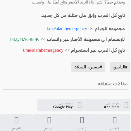
وجدتم خطأ؟ اكتبوا لنا | البريد الأحمر متاح أيضًا على واتساب
تابع كل العرب وإبق على حتلنة من كل جديد:
مجموعة تلجرام >>
t.me/alarabemergency
للإنضمام الى مجموعة الأخبار عبر واتساب >>
bit.ly/3AG8ibK
تابع كل العرب عبر انستجرام >>
t.me/alarabemergency
#الناصرة
#مسيرة_الميلاد
مقالات متعلقة
متواجد على
متواجد على
Google Play
App Store
تابع عبر
تابع عبر
تابع عبر
تابع عبر