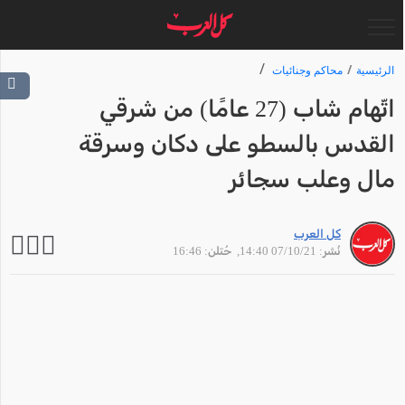
الرئيسية
محاكم وجنائيات
اتّهام شاب (27 عامًا) من شرقي
القدس بالسطو على دكان وسرقة
مال وعلب سجائر
كل العرب
نُشر: 07/10/21 14:40
, حُتلن: 16:46