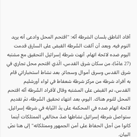
أفاد الناطق بلسان الشرطة أنّه: "اقتحم المحل وادعى أنه يريد
النوم فيه. وبعد أن ألقت الشّرطة القبض على السارق قدمت
اليوم ضده لائحة اتهام. أنهت شرطة إسرائيل التحقيق مع مشتبه
(27 عامًا)، من سكان شرق القدس، الّذي اقتحم محل تجاري في
شرق القدس وسرق أموال وسجائر. بعد نشاط استخباراتي قام
به أفراد شرطة من مركز شرطة شعفاط في لواء أورشليم
القدس، تم القبض على المشتبه وقال لأفراد الشّرطة أنّه اقتحم
المحل للنوم هناك. اليوم، بعد انتهاء تحقيق الشّرطة، تمّ تقديم
لائحة اتهام ضده في المحكمة على يدّ النّيابة في شرطة إسرائيل.
ستواصل شرطة إسرائيل نشاطها ضدّ مخالفي الممتلكات أينما
كانوا من أجل الحفاظ على أمن الجمهور وممتلكاته" إلى هنا نصّ
البيان.