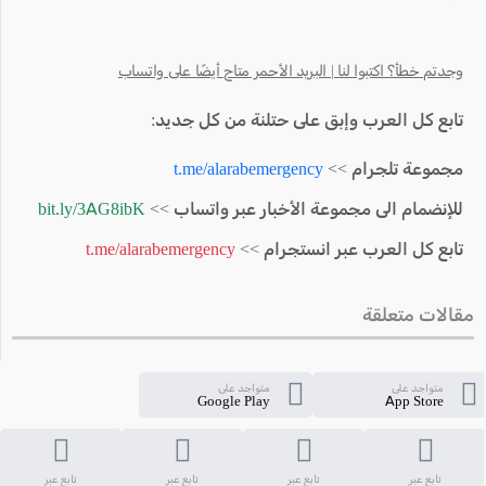
وجدتم خطأ؟ اكتبوا لنا | البريد الأحمر متاح أيضًا على واتساب
تابع كل العرب وإبق على حتلنة من كل جديد:
مجموعة تلجرام >>
t.me/alarabemergency
للإنضمام الى مجموعة الأخبار عبر واتساب >>
bit.ly/3AG8ibK
تابع كل العرب عبر انستجرام >>
t.me/alarabemergency
مقالات متعلقة
متواجد على
متواجد على
Google Play
App Store
تابع عبر
تابع عبر
تابع عبر
تابع عبر