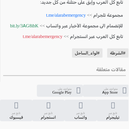
تابع كل العرب وإبق على حتلنة من كل جديد:
مجموعة تلجرام >>
t.me/alarabemergency
للإنضمام الى مجموعة الأخبار عبر واتساب >>
bit.ly/3AG8ibK
تابع كل العرب عبر انستجرام >>
t.me/alarabemergency
#الشرطة
#لواء_الساحل
مقالات متعلقة
متواجد على
متواجد على
Google Play
App Store
تابع عبر
تابع عبر
تابع عبر
تابع عبر
تيليجرام
واتساب
انستجرام
فيسبوك