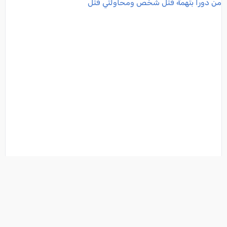
خلاف بين السائق والركاب ينتهي بمأساة.. لائحة اتهام ضد
شاب من دورا بتهمة قتل شخص ومحاولتي قتل
فئة:
أخبار
, كل العرب, 2026-08-07 11:45:07
تفاصيل الخبر