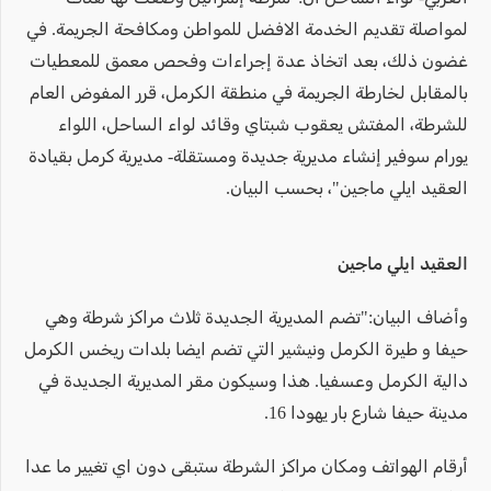
لمواصلة تقديم الخدمة الافضل للمواطن ومكافحة الجريمة. في
غضون ذلك، بعد اتخاذ عدة إجراءات وفحص معمق للمعطيات
بالمقابل لخارطة الجريمة في منطقة الكرمل، قرر المفوض العام
للشرطة، المفتش يعقوب شبتاي وقائد لواء الساحل، اللواء
يورام سوفير إنشاء مديرية جديدة ومستقلة- مديرية كرمل بقيادة
العقيد ايلي ماجين"، بحسب البيان.
العقيد ايلي ماجين
وأضاف البيان:"تضم المديرية الجديدة ثلاث مراكز شرطة وهي
حيفا و طيرة الكرمل ونيشير التي تضم ايضا بلدات ريخس الكرمل
دالية الكرمل وعسفيا. هذا وسيكون مقر المديرية الجديدة في
مدينة حيفا شارع بار يهودا 16.
أرقام الهواتف ومكان مراكز الشرطة ستبقى دون اي تغيير ما عدا