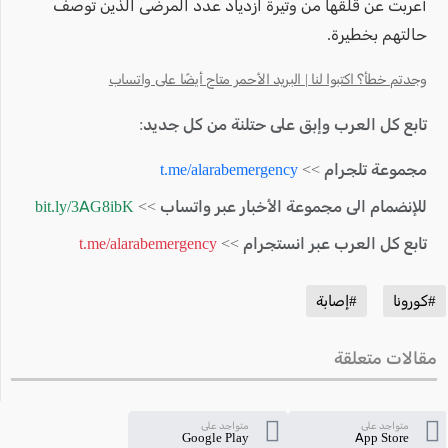
أعربت عن قلقها من وتيرة ازدياد عدد المرضى الذين توصف
حالتهم بخطيرة.
وجدتم خطأ؟ اكتبوا لنا | البريد الأحمر متاح أيضًا على واتساب
تابع كل العرب وإبق على حتلنة من كل جديد:
مجموعة تلجرام >>
t.me/alarabemergency
للإنضمام الى مجموعة الأخبار عبر واتساب >>
bit.ly/3AG8ibK
تابع كل العرب عبر انستجرام >>
t.me/alarabemergency
#كورونا
#إصابة
مقالات متعلقة
متواجد على
متواجد على
Google Play
App Store