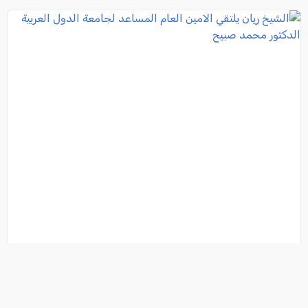
الشيخ ريان يلتقي الامين العام المساعد لجامعة الدول
العربية الدكتور محمد صبيح
فئة:
أخبار
, موقع العرب وصحيفة كل العرب - الناصرة , 2012-09-11 11:35:19