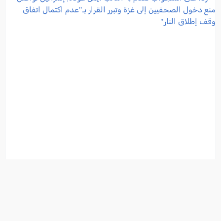
ردًا على استجواب تقدّم به النّائب أيمن عودة| إسرائيل
تواصل منع دخول الصحفيين إلى غزة وتبرر القرار بـ"عدم
اكتمال اتفاق وقف إطلاق النار"
فئة:
أخبار
, كل العرب, 2025-12-29 14:36:02