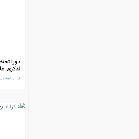
دورا تحتض
لذكرى علي
فئة:
رياضة وش