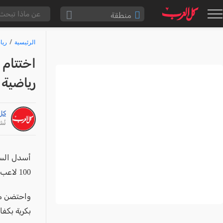
منطقة
الناصرة والقضاء
الرئيسية
ريا
القدس والقضاء
اختتام 
المثلث الشمالي
رياضية 
وادي عارة
سخنين والمنطقة
كل
حيفا والمنطقة
نُشر: /26
شفاعمرو والقضاء
الضفة الغربية
أسدل الستا
100 لاعب من شباب بلدة ديرحنا، في أجواء رياضية مميزة وحضور جماهيري كبير.
قطاع غزة
النقب
واحتضن ملع
قرى المرج
بكرية بكفا