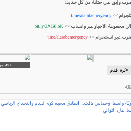
لعرب وإبق على حتلنة من كل جديد:
لجرام >>
t.me/alarabemergency
الى مجموعة الأخبار عبر واتساب >>
bit.ly/3AG8ibK
لعرب عبر انستجرام >>
t.me/alarabemergency
#كرة_قدم
قة