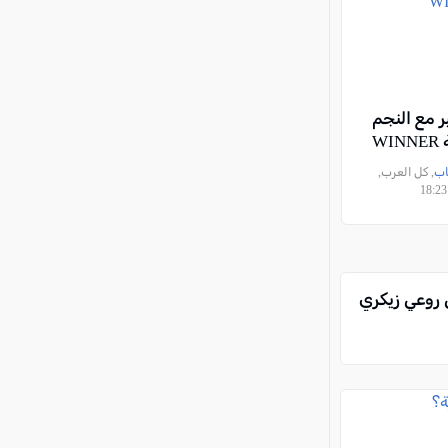
 مع النجم
WI
اب
, كل العرب,
 روعي زيكري