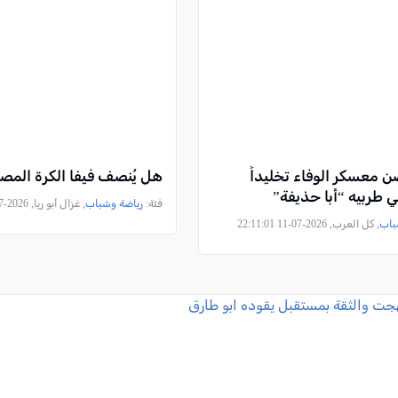
ن معسكر الوفاء تخليداً
هل يُنصف فيفا الكرة المصر
 طربيه “أبا حذيفة”
فئة:
رياضة وشباب
, غزال أبو ريا, 2026-07-08 23:45:44
باب
, كل العرب, 2026-07-11 22:11:01