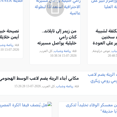
كثفة لشبيبة
من زيمر إلى تايلاند..
نصيحة خبير
اء سخنين
كنان رامي
أيمن خلايلة NNER
ر على العودة
خليلية يواصل مسيرته
فئة:
رياضة وشب
ليا
الاحترافية استعدادًا
2026-07-13 18:23:10
باب
, عوض دراوشة,
فئة:
رياضة وشباب
, كل العرب,
لبطولة عالمية
2026-07-15 10:38:34
مكابي أبناء الرينة يضم لاعب الوسط الهجومي
فئة:
رياضة وشباب
, كل العرب, 2026-07-13 15:26:28