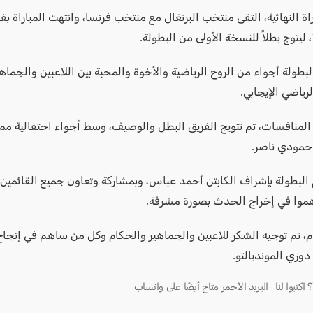
اة النهائية، التقى منتخب البرتغال مع منتخب فرنسا، وانتهت المباراة بفو
ولة أجواء من الروح الرياضية والأخوة والمحبة بين اللاعبين والجماهي
رياضي الإيجابي.
المنافسات، تم تتويج الفريق البطل والوصيف، وسط أجواء احتفالية ممي
حمودي ناصر.
 البطولة بإشراف الكابتن أحمد عباس، وبمشاركة وتعاون جميع القائمين 
موا في إخراج الحدث بصورة مشرفة.
م، تم توجيه الشكر للاعبين والجماهير والحكام وكل من ساهم في إنجا
دوري المونديالتو.
كتبوا لنا | البريد الأحمر متاح أيضًا على واتساب