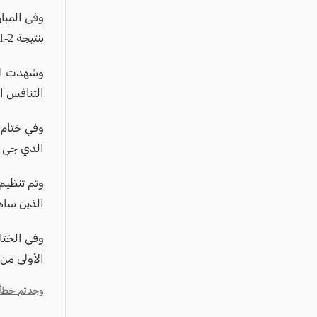
عكا والمنطقة
وفي المبار
كفرياسيف والقضاء
بنتيجة 2-1، ليتوج بطلاً للنسخة الأولى من البطولة.
مدن الساحل
وشهدت البط
الجليل الاعلى
التنافس ال
المغار والقضاء
الشاغور
وفي ختام 
الدي جي 
الرامة والمنطقة
المثلث الجنوبي
وتم تنظيم
منطقة الجولان
الذين ساه
وفي الختا
الأولى من 
وجدتم خطأ؟ ا