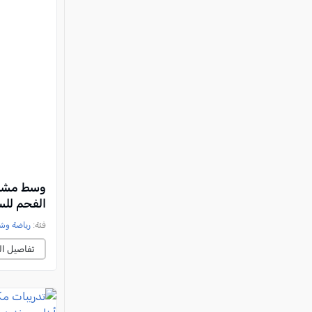
وسط مشارك
الفحم للس
فئة:
رياضة وش
تفاصيل ال