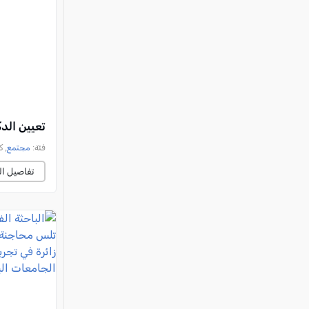
تعيين الد
فئة:
مجتمع
, كل ا
تفاصيل ال