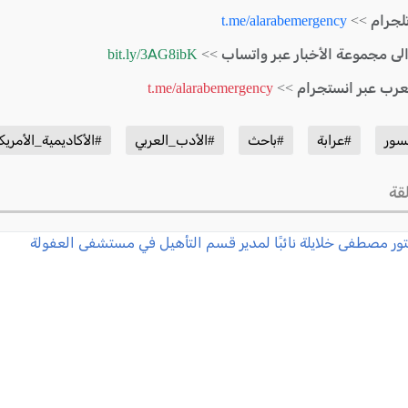
لجرام >>
t.me/alarabemergency
الى مجموعة الأخبار عبر واتساب >>
bit.ly/3AG8ibK
لعرب عبر انستجرام >>
t.me/alarabemergency
سور
#عرابة
#باحث
#الأدب_العربي
#الأكاديمية_الأمريك
قة