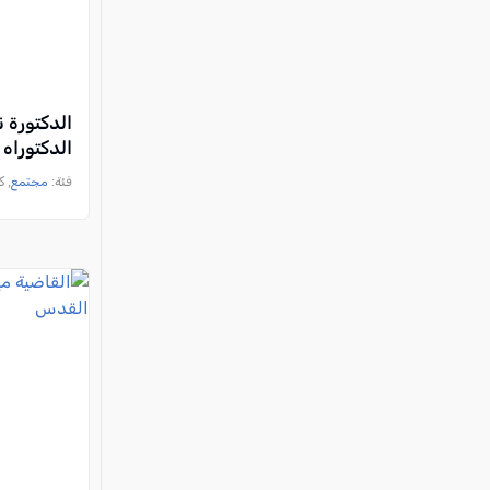
الدكتورة ن
الدكتوراه 
فئة:
مجتمع
, كل ا