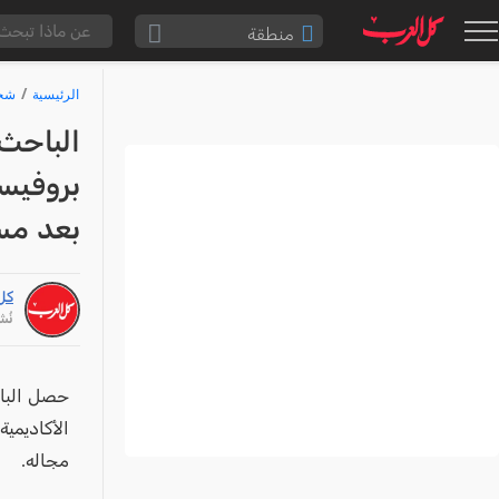
منطقة
الناصرة والقضاء
الرئيسية
شخص
القدس والقضاء
الباحث
المثلث الشمالي
بروفيسو
وادي عارة
بعد مس
سخنين والمنطقة
حيفا والمنطقة
كل
شفاعمرو والقضاء
نُشر: /26
الضفة الغربية
قطاع غزة
حصل الباح
النقب
الأكاديمية
مجاله.
قرى المرج