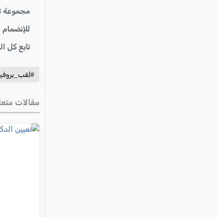
مجموعة ت
للإنضمام 
تابع كل ا
#لقب_بروفي
مقالات متعل