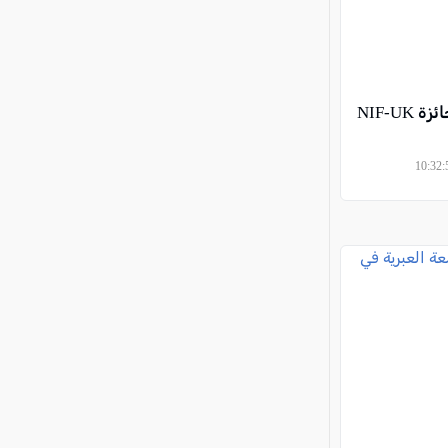
الدكتور سامر سويد يفوز بجائزة NIF-UK