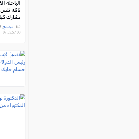
الباحثة ال
نائلة تلس
تشارك كبا
تجربة بحث
فئة:
مجتمع
الجامعات 
08 07:35:57