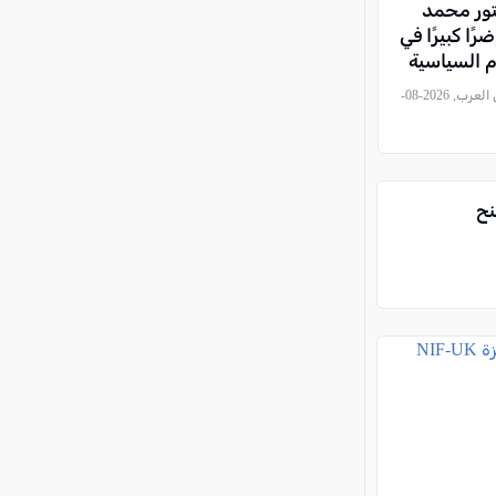
تور محمد
رًا كبيرًا في
 السياسية
ا
, كل العرب, 2026-08-
نح