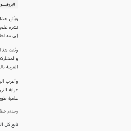
عكا والمنطقة
البروفيسو
كفرياسيف والقضاء
مدن الساحل
نشرة علمي
الجليل الاعلى
إلى مداخل
المغار والقضاء
ويُعد هذا
الشاغور
والمشاركة
الرامة والمنطقة
العربية ب
المثلث الجنوبي
وأعرب البر
منطقة الجولان
عرابة التي
علمية طويل
وجدتم خطأ؟ ا
تابع كل ا