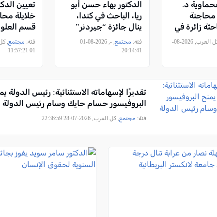
فحماوية د.
الدكتور بهاء حسن أبو
تعيين الدك
 محاجنة
ريا، الباحث في كندا،
خلايلة محاض
حثة زائرة في
ينال جائزة “جيردنر”
قسم العلوم
ية بإحدى
العالمية لعام 2026
بجامعة حيف
, كل العرب, 2026-08-
فئة:
مجتمع
, -, 2026-08-01
فئة:
مجتمع
البريطانية
01 11:57:21
20:14:41
تقديرًا لإسهاماته الاستثنائية: رئيس الدولة يم
البروفيسور حسام حايك وسام رئيس الدولة
فئة:
مجتمع
, كل العرب, 2026-07-28 22:36:59