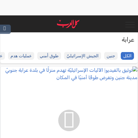
عرابة
الكل
جنين
الجيش الإسرائيليّ
طوق أمني
عمليات هدم
عر